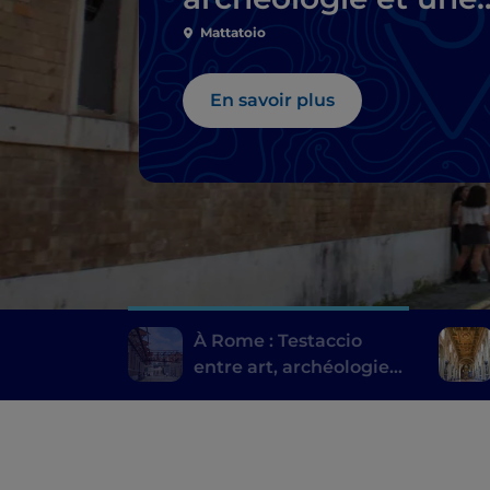
cuisine de rue très
Mattatoio
romaine
En savoir plus
À Rome : Testaccio
entre art, archéologie
et une cuisine de rue
très romaine