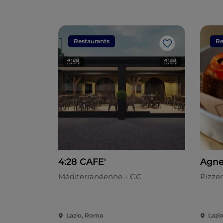
Restaurants
Re
J’aime
4:28 CAFE'
Agne
Méditerranéenne - €€
Pizzer
Lazio, Roma
Lazi