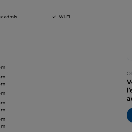
x admis
Wi-Fi
 pm
O
 pm
V
 pm
l
 pm
a
 pm
 am
 pm
 am