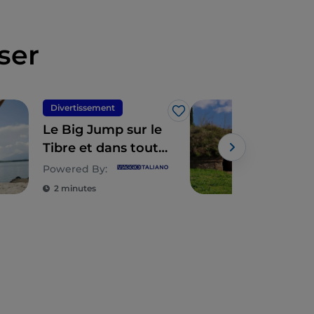
ser
Divertissement
UN
J’aime
Le Big Jump sur le
Les
Tibre et dans toute
Cerv
l'Europe
Tarq
Powered By:
voy
2 minutes
3 m
tem