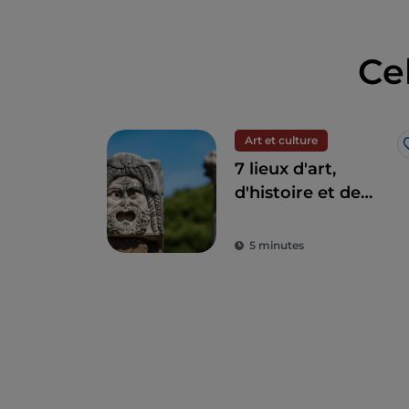
Ce
Art et culture
7 lieux d'art,
d'histoire et de
culture à une
heure de Rome
5 minutes