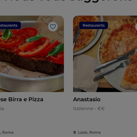
staurants
Restaurants
J’aime
se Birra e Pizza
Anastasio
ia
Italienne - €€
o, Roma
Lazio, Roma