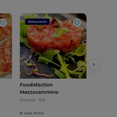
Restaurants
Restaura
J’aime
J’aime
Foodisfaction
Mike Pow
Mezzocammino
Américaine
Pizzeria - €€
Lazio, Roma
Lazio, Rom