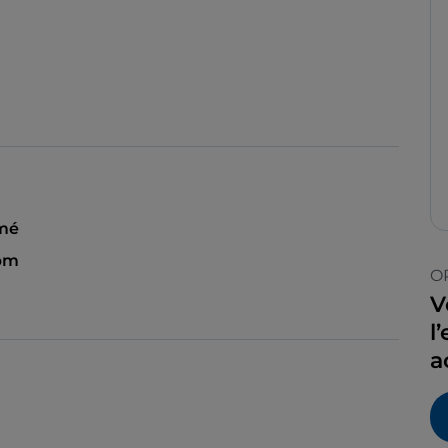
mé
 pm
O
V
l
a