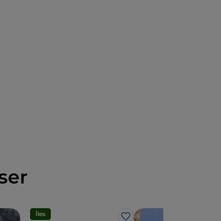
ser
Îles
Spo