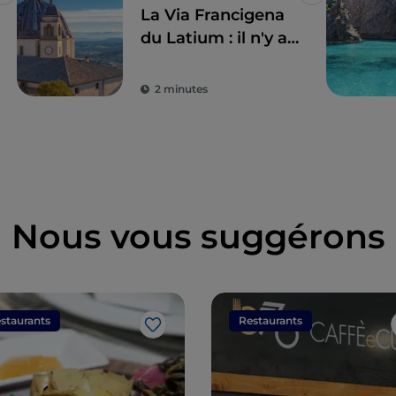
J’aime
J’aime
La Via Francigena
du Latium : il n'y a
pas que Rome
2 minutes
Nous vous suggérons
staurants
Restaurants
J’aime