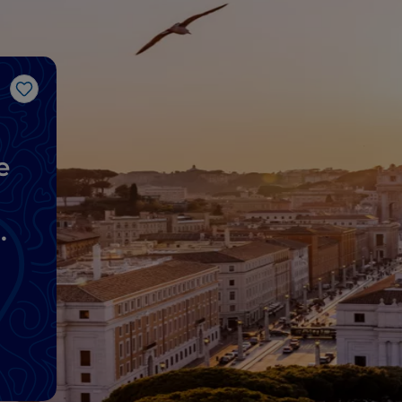
J’aime
e
ne