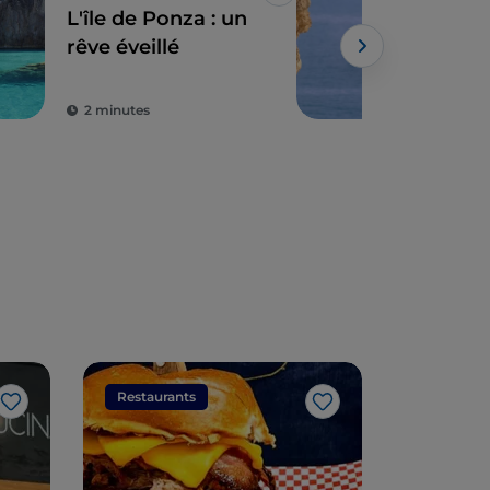
J’aime
L'île de Ponza : un
Ent
rêve éveillé
Gaè
asc
sur
2 minutes
3 m
Restaurants
Restaura
J’aime
J’aime