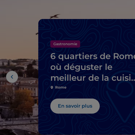
Gastronomie
6 quartiers de Rom
où déguster le
meilleur de la cuisi
typique
Rome
En savoir plus