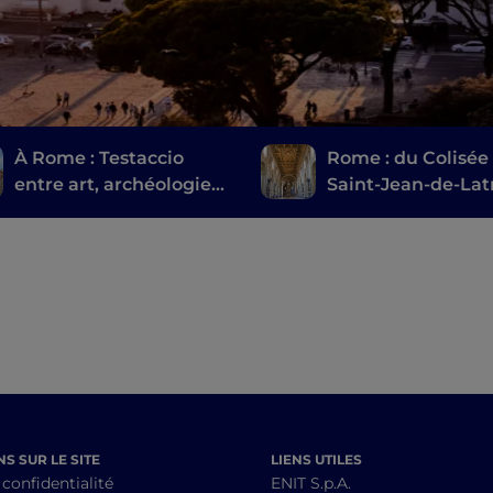
À Rome : Testaccio
Rome : du Colisée
entre art, archéologie
Saint-Jean-de-Lat
et une cuisine de rue
très romaine
S SUR LE SITE
LIENS UTILES
 confidentialité
ENIT S.p.A.