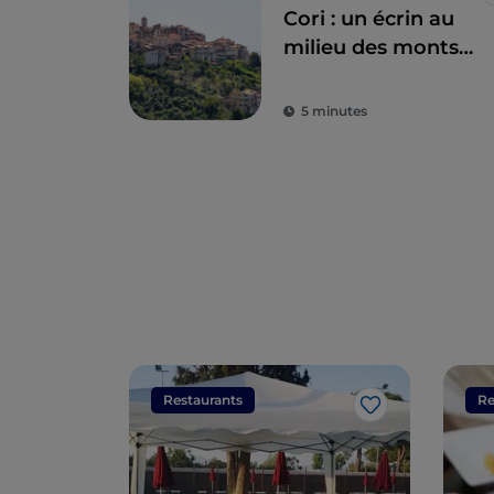
Cori : un écrin au
milieu des monts
Lépins
5 minutes
Restaurants
Re
J’aime