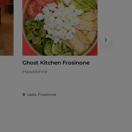
Ghost Kitchen Frosinone
Elleti Mu
Hawaïenne
Cuisine de 
Lazio, Frosinone
Lazio, Fros