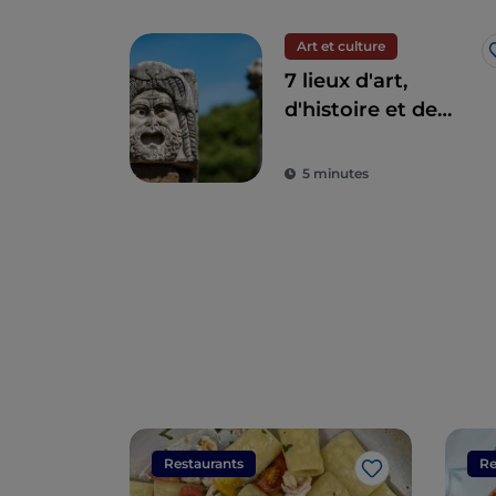
Art et culture
7 lieux d'art,
d'histoire et de
culture à une
heure de Rome
5 minutes
Restaurants
Re
J’aime