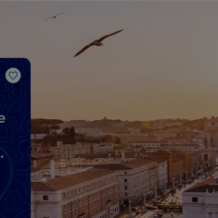
J’aime
e
ne