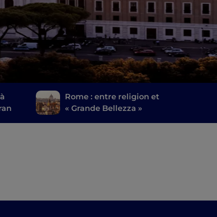
 à
Rome : entre religion et
ran
« Grande Bellezza »