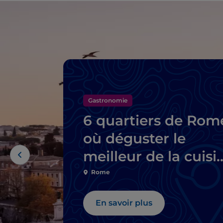
Gastronomie
6 quartiers de Rom
où déguster le
meilleur de la cuisi
typique
Rome
En savoir plus