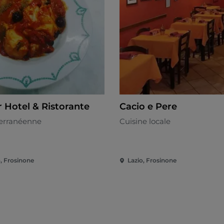
r Hotel & Ristorante
Cacio e Pere
erranéenne
Cuisine locale
o, Frosinone
Lazio, Frosinone