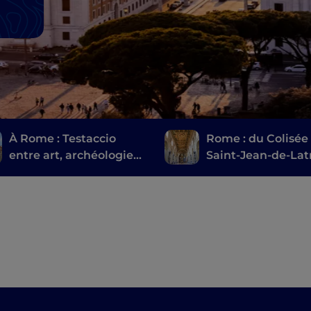
À Rome : Testaccio
Rome : du Colisée
entre art, archéologie
Saint-Jean-de-Lat
et une cuisine de rue
très romaine