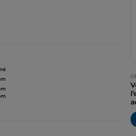
mé
O
 pm
V
 pm
l
 pm
a