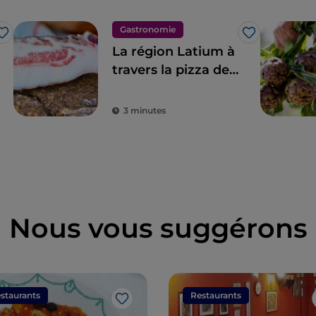
Gastronomie
J’aime
J’aime
La région Latium à
travers la pizza de
Gabriele Bonci
3 minutes
Nous vous suggérons
staurants
Restaurants
J’aime