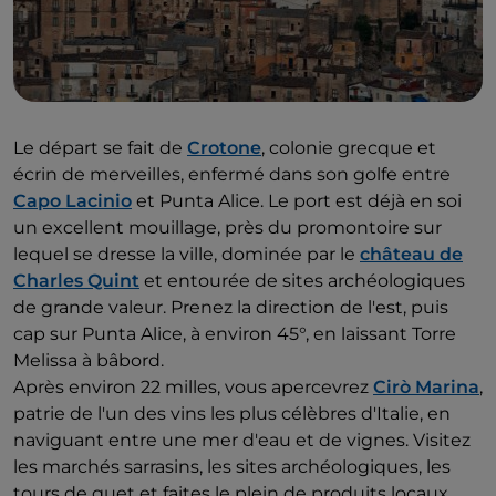
Le départ se fait de
Crotone
, colonie grecque et
écrin de merveilles, enfermé dans son golfe entre
Capo Lacinio
et Punta Alice. Le port est déjà en soi
un excellent mouillage, près du promontoire sur
lequel se dresse la ville, dominée par le
château de
Charles Quint
et entourée de sites archéologiques
de grande valeur. Prenez la direction de l'est, puis
cap sur Punta Alice, à environ 45°, en laissant Torre
Melissa à bâbord.
Après environ 22 milles, vous apercevrez
Cirò Marina
,
patrie de l'un des vins les plus célèbres d'Italie, en
naviguant entre une mer d'eau et de vignes. Visitez
les marchés sarrasins, les sites archéologiques, les
tours de guet et faites le plein de produits locaux.