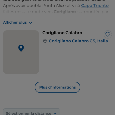
Après avoir doublé Punta Alice et visé
Capo Trionto
,
faites ensuite route vers
Corigliano
, surmontée par
le château de San Mauro, et entrez dans le golfe.
Afficher plus
Allez à quai dans l'un des ports de pêche les plus
importants de la mer Ionienne. Quelle meilleure
Corigliano Calabro
occasion pour déguster le poisson frais local ?
J’a
Corigliano Calabro CS, Italia
Plus d’informations
Sélectionner la distance