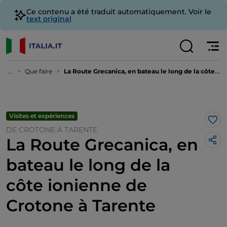
Ce contenu a été traduit automatiquement. Voir le
text original
...
Que faire
La Route Grecanica, en bateau le long de la côte ionienne de Crotone à Tarente
Visites et expériences
J’a
DE CROTONE À TARENTE
La Route Grecanica, en
bateau le long de la
côte ionienne de
Crotone à Tarente