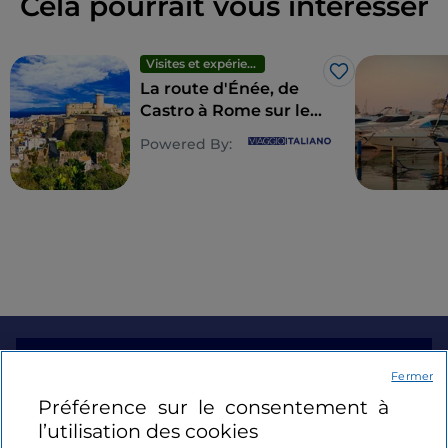
Cela pourrait vous intéresser
Visites et expériences
J’aime
La route d'Énée, de
Castro à Rome sur les
traces du héros
Powered By:
mythique
Informations sur le site
Fermer
Préférence sur le consentement à
Liens utiles
l’utilisation des cookies