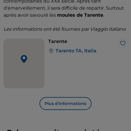
contemporaines du XXe siècle. Après tant
d'émerveillement, il sera difficile de repartir. Surtout
après avoir savouré les
moules de Tarente
.
Les informations ont été fournies par Viaggio Italiano
Tarente
J’a
Taranto TA, Italia
Plus d’informations