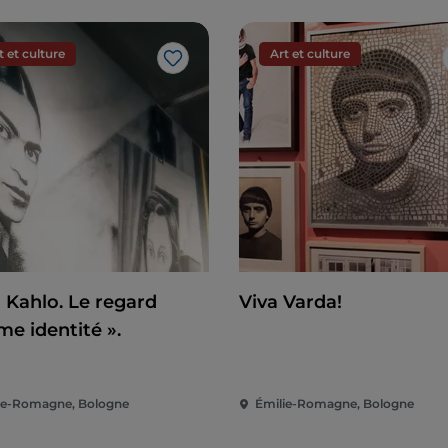
t et culture
Art et culture
J’aime
a Kahlo. Le regard
Viva Varda!
e identité ».
ie-Romagne, Bologne
Émilie-Romagne, Bologne