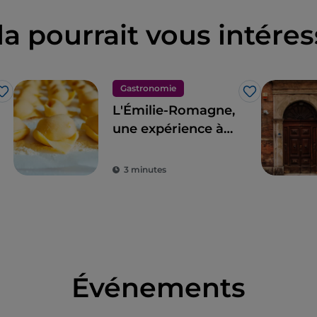
la pourrait vous intéres
Gastronomie
J’aime
J’aime
L'Émilie-Romagne,
une expérience à
vivre au pays des
saveurs
3 minutes
Événements