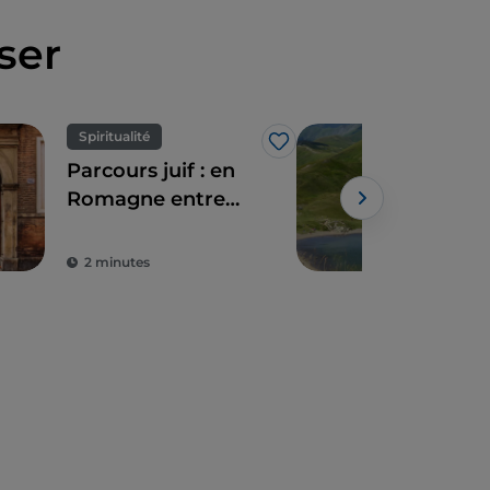
ser
Spiritualité
Nat
J’aime
Parcours juif : en
Les
Romagne entre
l'É
ghettos et
Powe
synagogues
2 minutes
5 m