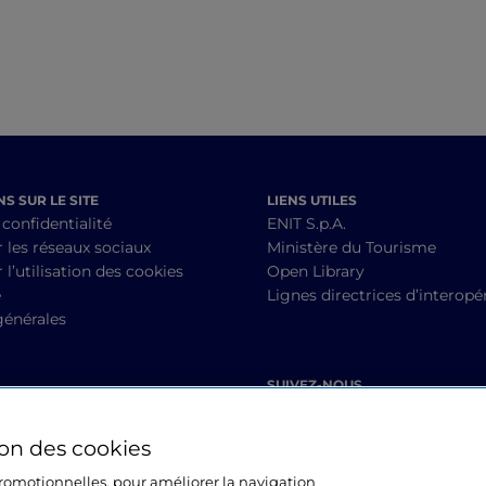
S SUR LE SITE
LIENS UTILES
 confidentialité
ENIT S.p.A.
r les réseaux sociaux
Ministère du Tourisme
 l’utilisation des cookies
Open Library
é
Lignes directrices d’interopér
générales
SUIVEZ-NOUS
ion des cookies
 promotionnelles, pour améliorer la navigation