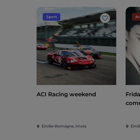
Sport
Ar
J’aime
ACI Racing weekend
Frid
comm
Émilie-Romagne, Imola
Émil