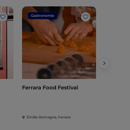
Gastronomie
Événeme
J’aime
J’aime
Ferrara Food Festival
Internati
Émilie-Romagne, Ferrare
Émilie-Rom