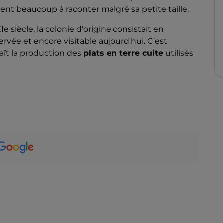
ment beaucoup à raconter malgré sa petite taille.
Ie siècle, la colonie d'origine consistait en
rvée et encore visitable aujourd'hui. C'est
ît la production des
plats en terre cuite
utilisés
nération en génération, les étapes de fabrication
rdées secrètes. Mais en parcourant les rues du
la saveur médiévale, vous pourrez admirer les
rs
ateliers
, une fierté toute italienne à préserver et