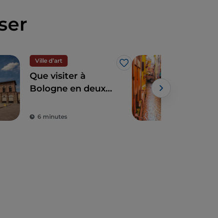
ser
Ville d’art
Art 
J’aime
Que visiter à
Bol
Bologne en deux
Powe
jours
6 minutes
2 m