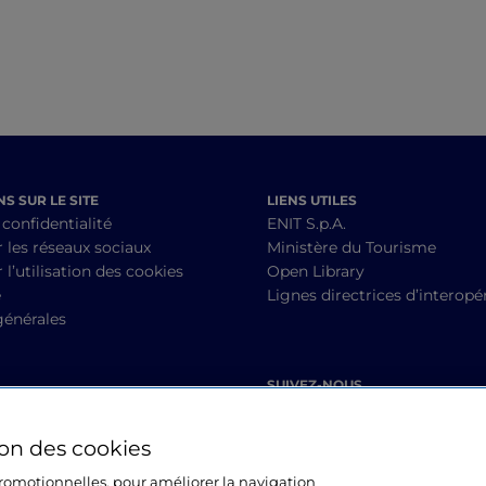
S SUR LE SITE
LIENS UTILES
 confidentialité
ENIT S.p.A.
r les réseaux sociaux
Ministère du Tourisme
 l’utilisation des cookies
Open Library
é
Lignes directrices d’interopér
générales
SUIVEZ-NOUS
ion des cookies
 promotionnelles, pour améliorer la navigation