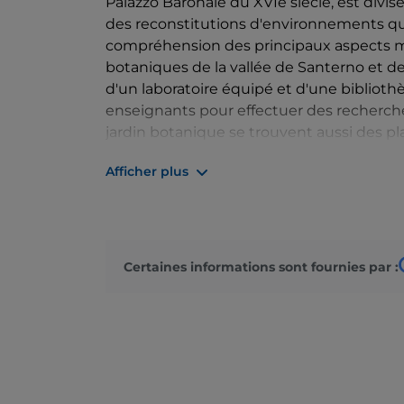
Palazzo Baronale du XVIe siècle, est divis
des reconstitutions d'environnements qui
compréhension des principaux aspects m
botaniques de la vallée de Santerno et de
d'un laboratoire équipé et d'une biblioth
enseignants pour effectuer des recherche
jardin botanique se trouvent aussi des p
de Santerno et dans la Vena del Gesso. De
Afficher plus
d'une vue magnifique et accéder au sent
à travers les affleurements de la Vena del G
Certaines informations sont fournies par :