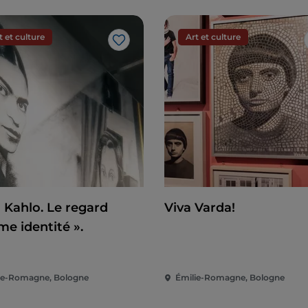
t et culture
Art et culture
J’aime
a Kahlo. Le regard
Viva Varda!
e identité ».
ie-Romagne, Bologne
Émilie-Romagne, Bologne