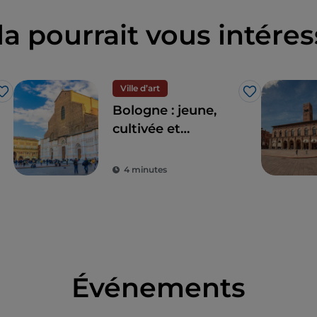
la pourrait vous intéres
Ville d’art
J’aime
J’aime
Bologne : jeune,
cultivée et
généreuse
4 minutes
Événements