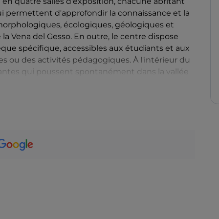
é en quatre salles d'exposition, chacune abritant
 permettent d'approfondir la connaissance et la
orphologiques, écologiques, géologiques et
 la Vena del Gesso. En outre, le centre dispose
èque spécifique, accessibles aux étudiants et aux
s ou des activités pédagogiques. À l'intérieur du
lantes qui poussent spontanément dans la vallée
puis la terrasse, en hauteur, vous pouvez profiter
ier qui mène au réseau de sentiers de randonnée
esso (« veine de la craie »).