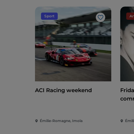
Sport
Ar
J’aime
ACI Racing weekend
Frid
comm
Émilie-Romagne, Imola
Émil