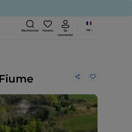
FR
Rechercher
Favoris
Se
connecter
l Fiume
J’aime