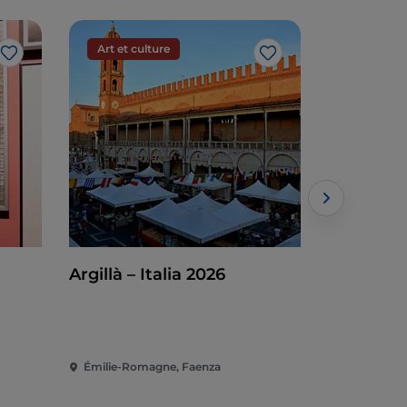
Art et culture
Art et cu
J’aime
J’aime
Argillà – Italia 2026
Cent ans
Francesc
Émilie-Romagne, Faenza
Émilie-Rom