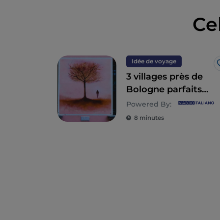
Ce
Idée de voyage
3 villages près de
Bologne parfaits
pour une excursion
Powered By:
d'une journée
8 minutes