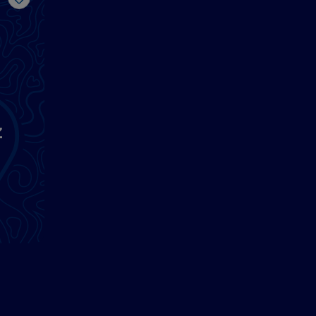
J’aime
z