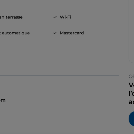
en terrasse
Wi-Fi
t automatique
Mastercard
O
V
l
pm
a