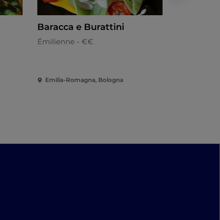
Baracca e Burattini
Avorio R
"Starhote
Émilienne - €€
Bologna"
Italienne
Emilia-Romagna, Bologna
Emilia-Rom