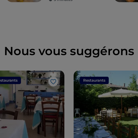
Nous vous suggérons
staurants
Restaurants
J’aime