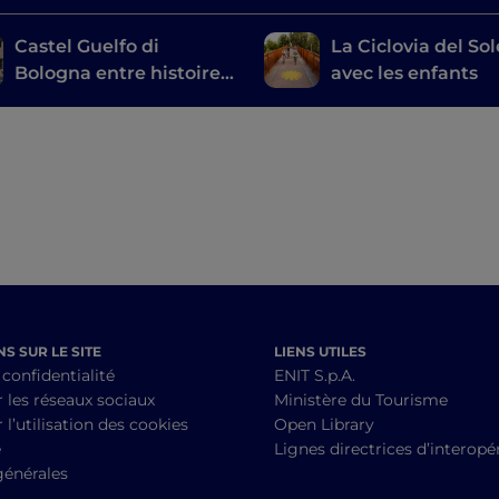
Castel Guelfo di
La Ciclovia del Sol
Bologna entre histoire
avec les enfants
et nature
S SUR LE SITE
LIENS UTILES
 confidentialité
ENIT S.p.A.
r les réseaux sociaux
Ministère du Tourisme
 l’utilisation des cookies
Open Library
é
Lignes directrices d’interopér
générales