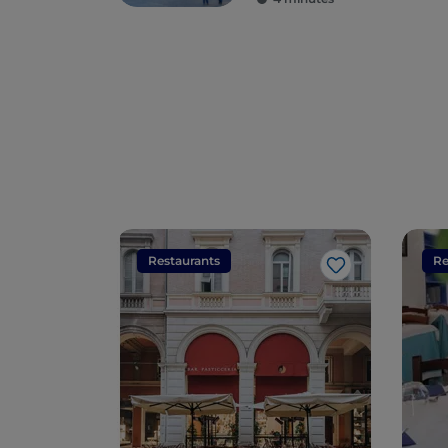
Restaurants
Re
J’aime