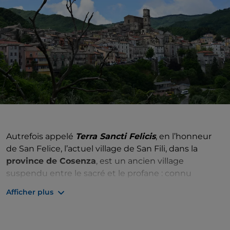
Autrefois appelé
Terra Sancti Felicis
, en l’honneur
de San Felice, l’actuel village de San Fili, dans la
province de Cosenza
, est un ancien village
suspendu entre le sacré et le profane : connu
comme le «
village des Magare
», il est également la
Afficher plus
destination des pèlerins qui marchent le long de la «
Via dell’Eremita
», sur les traces de San Francesco di
Paola. Qui sont les
magàre
? Des femmes entrées