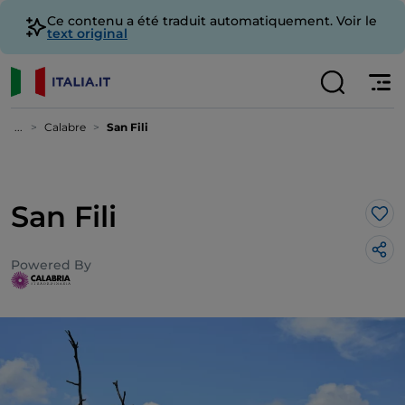
Ce contenu a été traduit automatiquement. Voir le
text original
...
Calabre
San Fili
San Fili
J’a
Powered By