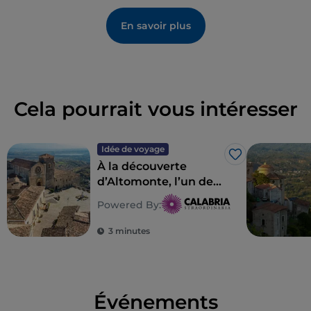
parcourant l’un des
trois chemins
dédiés au saint
En savoir plus
patron de la Calabre : la «
Via dell’Eremita
», qui
arrive à San Fili en traversant le pont des Fiumicelle
et conduit les pèlerins à la statue de Francesco.
Cela pourrait vous intéresser
Idée de voyage
J’aime
À la découverte
d’Altomonte, l’un des
plus beaux villages
Powered By:
d’Italie
3 minutes
Événements