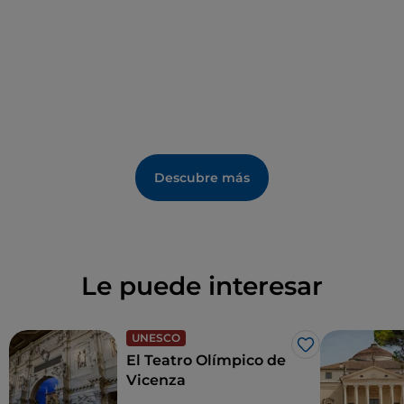
La zona de Vicenza también es perfecta para
descubrir otras bellezas locales. En
Marostica
,
conocida como la Ciudad del Ajedrez, llega hasta la
inconfundible plaza principal en forma de tablero de
ajedrez. Haz una parada también en
Asiago
, en los
Prealpes Vicentinos, para degustar el famoso queso
D. O. P.
Descubre más
Le puede interesar
UNESCO
Me gusta
El Teatro Olímpico de
Vicenza