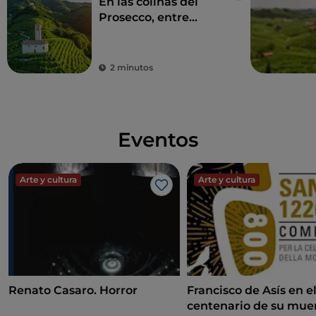
En las colinas del
Prosecco, entre
burbujas y belleza
2 minutos
Eventos
Arte y cultura
Arte y cultura
Me gusta
Renato Casaro. Horror
Francisco de Asís en e
centenario de su mue