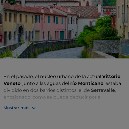
En el pasado, el núcleo urbano de la actual
Vittorio
Veneto
, junto a las aguas del
río Monticano
, estaba
dividido en dos barrios distintos: el de
Serravalle
,
encajonado, como se puede deducir por el
topónimo, entre dos relieves de los Prealpes de
Mostrar más
Treviso, y el de
Ceneda
, más amplio y espacioso.
En 1866 se decidió llevar a cabo la unión del Véneto