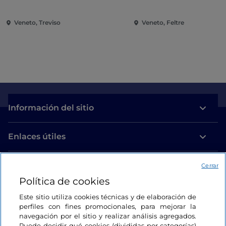
Francisco de Asís en e
centenario de su mue
Veneto, Treviso
Veneto, Feltre
Información del sitio
Enlaces útiles
Acceso
Cerrar
Política de cookies
Estamos en contacto
Este sitio utiliza cookies técnicas y de elaboración de
perfiles con fines promocionales, para mejorar la
navegación por el sitio y realizar análisis agregados.
Puede decidir qué cookies (divididas por categorías)