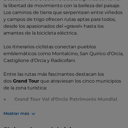
la libertad de movimiento con la belleza del paisaje.
Los caminos de tierra que serpentean entre viñedos
y campos de trigo ofrecen rutas aptas para todos,
desde los apasionados del «gravel» hasta los
amantes de la bicicleta eléctrica.
Los itinerarios ciclistas conectan pueblos
emblemáticos como Montalcino, San Quirico d’Orcia,
Castiglione d’Orcia y Radicofani.
Entre las rutas más fascinantes destacan los
dos
Grand Tour
que atraviesan los cinco municipios
de la zona turística:
●
Grand Tour Val d’Orcia Patrimonio Mundial
,
casi 200 km por asfalto;
Mostrar más
●
Grand Tour Val d’Orcia Paesaggio Culturale
,
unos 158 km en «gravel», entre crestas, caminos