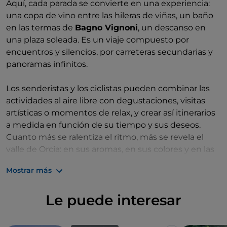
Aquí, cada parada se convierte en una experiencia:
una copa de vino entre las hileras de viñas, un baño
en las termas de
Bagno Vignoni
, un descanso en
una plaza soleada. Es un viaje compuesto por
encuentros y silencios, por carreteras secundarias y
panoramas infinitos.
Los senderistas y los ciclistas pueden combinar las
actividades al aire libre con degustaciones, visitas
artísticas o momentos de relax, y crear así itinerarios
a medida en función de su tiempo y sus deseos.
Cuanto más se ralentiza el ritmo, más se revela el
valle de Orcia: en sus aromas, en sus colores y en las
personas que lo habitan.
Mostrar más
Porque, aquí, viajar despacio significa volver a
aprender a
vivir la Toscana con todos los sentidos
.
Le puede interesar