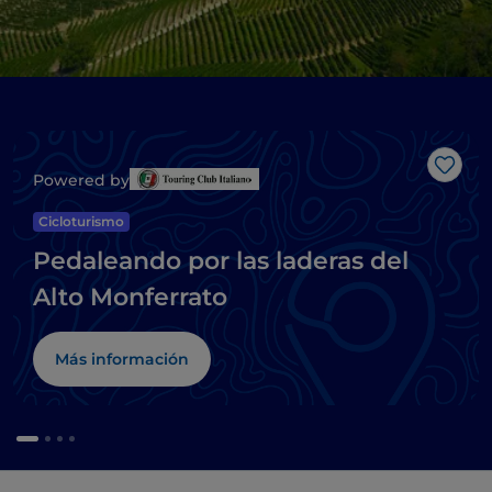
Me g
Powered by
Cicloturismo
Pedaleando por las laderas del
Alto Monferrato
Más información