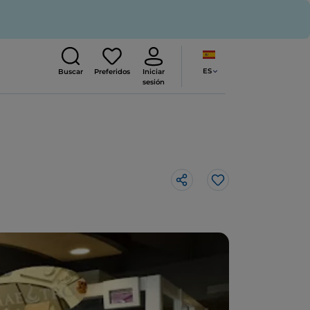
ES
Buscar
Preferidos
Iniciar
sesión
Me gusta