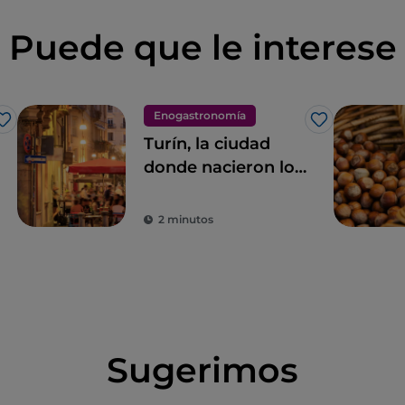
Puede que le interese
Enogastronomía
Me gusta
Me gusta
Turín, la ciudad
donde nacieron los
bocadillos, los
aperitivos y los
2 minutos
manjares
legendarios
Sugerimos