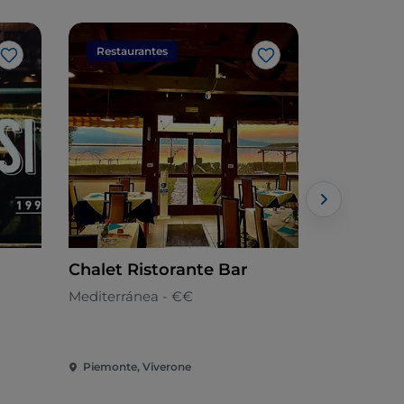
Restaurantes
Restaura
Me gusta
Me gusta
Chalet Ristorante Bar
Petit Caf
Mediterránea - €€
Italiano - €
Piemonte, Viverone
PIEMONTE