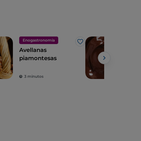
Enogastronomía
Eno
Me gusta
Avellanas
Turí
piamontesas
del
3 minutos
3 m