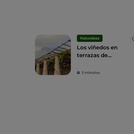
Naturaleza
Los viñedos en
terrazas de
Carema: un paisaje
único y un vino
3 minutos
imperdible