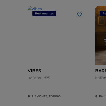
Restaurantes
Re
Me gusta
VIBES
BAR
Italiano - €€
Italia
PIEMONTE, TORINO
Piem