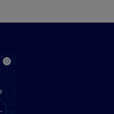
Me gusta
e
a