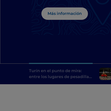
de Dario Argento
Más información
Turín en el punto de mira:
entre los lugares de pesadilla
de Dario Argento