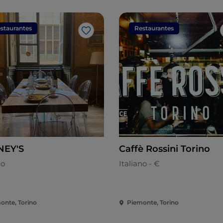
staurantes
Restaurantes
Me gusta
NEY'S
Caffè Rossini Torino
no
Italiano - €
onte, Torino
Piemonte, Torino