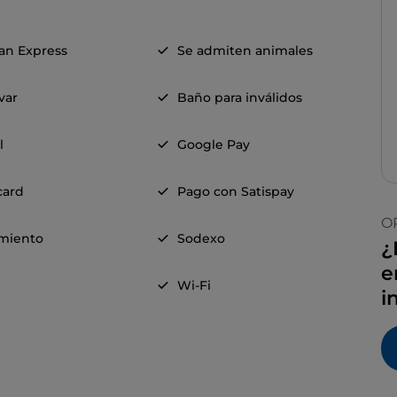
an Express
Se admiten animales
evar
Baño para inválidos
l
Google Pay
card
Pago con Satispay
O
miento
Sodexo
¿
e
Wi-Fi
i