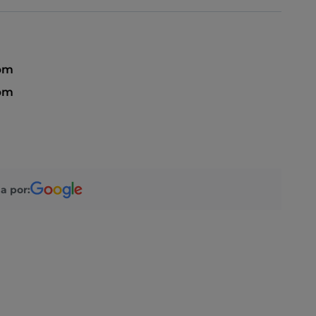
pm
pm
a por: