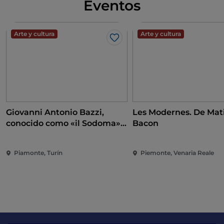
Eventos
Arte y cultura
Arte y cultura
Me gusta
Giovanni Antonio Bazzi,
Les Modernes. De Mati
conocido como «il Sodoma».
Bacon
A la conquista del
Renacimiento
Piamonte, Turín
Piemonte, Venaria Reale