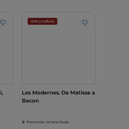
Arte y cultura
Me gusta
Me gusta
i,
Les Modernes. De Matisse a
Bacon
ta
Piemonte, Venaria Reale