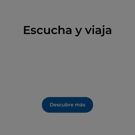
s, y acercarse al mundo de la citricultura mediante
e se pueden consultar en la caseta de los cítricos.
Escucha y viaja
Descubre más