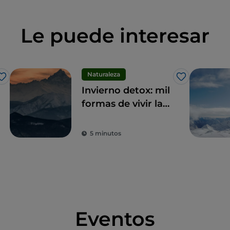
Le puede interesar
Naturaleza
Me gusta
Me gusta
Invierno detox: mil
formas de vivir la
montaña en
Piamonte
5 minutos
Eventos