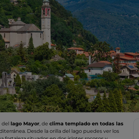
d del
lago Mayor
, de
clima templado en todas las
terránea. Desde la orilla del lago puedes ver los
a fortaleza situados en dos islotes rocosos y