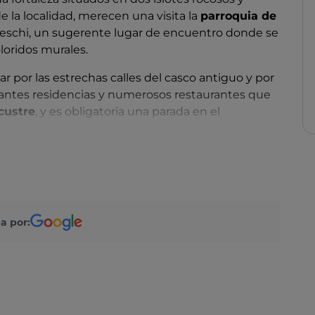
de la localidad, merecen una visita la
parroquia de
freschi, un sugerente lugar de encuentro donde se
oloridos murales.
r por las estrechas calles del casco antiguo y por
gantes residencias y numerosos restaurantes que
acustre
, y es obligatoria una parada en el
en la roca.
ltivados desde hace siglos en tierras de la parte
a favorable del territorio. Un paisaje único, al que
 Cannero Riviera» (Los cítricos de Cannero Riviera),
ición, que se celebra cada año en el mes de marzo
a por:
mandarinas, pomelos, pamplemusas, cidros,
tas y mucho más, para rendir homenaje al
 el visitante puede pasear por hileras de cítricos