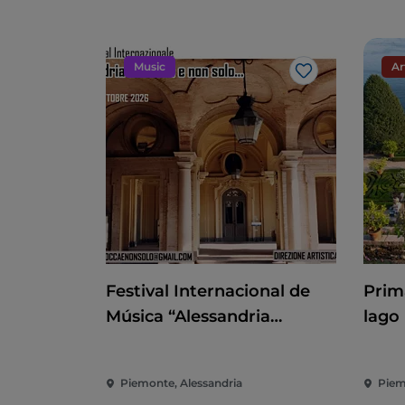
Music
Ar
Me gusta
Festival Internacional de
Prim
Música “Alessandria
lago
Barocca e non solo..."
reape
Borr
Piemonte, Alessandria
Piem