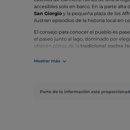
accesibles solo en barco. En la parte alta 
San Giorgio
y la pequeña plaza de los Af
ilustran episodios de la historia local en c
El consejo para conocer el pueblo es pasea
el paseo junto al lago, dominado por ele
ofrecen platos de la
tradicional cocina l
característico y antiguo puerto, excavado 
Mostrar más
Son típicos de la localidad los
cítricos
, cu
más septentrional de Italia, gracias al clim
está dedicada la exposición «Gli agrumi di
creada para revitalizar esta antigua trad
Parte de la información está proporcionad
con la exposición de limones, naranjas, 
naranjas morunas, clementinas, bergamo
patrimonio del territorio.
También
hay un
parque de los Agrumi
, en el que