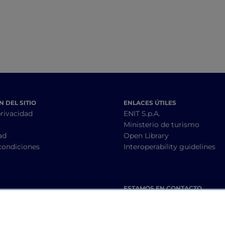
 DEL SITIO
ENLACES ÚTILES
privacidad
ENIT S.p.A.
Ministerio de turismo
ad
Open Library
condiciones
Interoperability guidelines
ESTAMOS EN CONTACTO