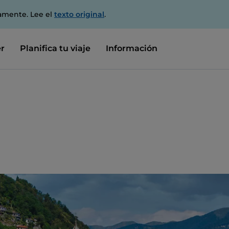
amente. Lee el
texto original
.
r
Planifica tu viaje
Información