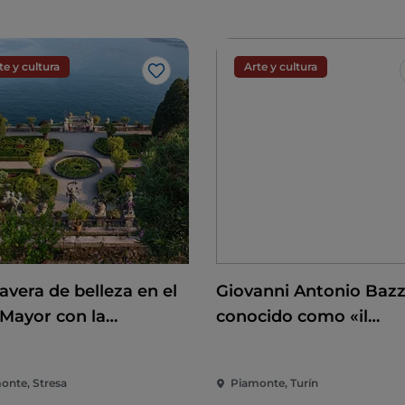
te y cultura
Arte y cultura
Me gusta
avera de belleza en el
Giovanni Antonio Bazz
 Mayor con la
conocido como «il
rtura de las islas
Sodoma». A la conquis
omeas y Villa Taranto
del Renacimiento
onte, Stresa
Piamonte, Turín