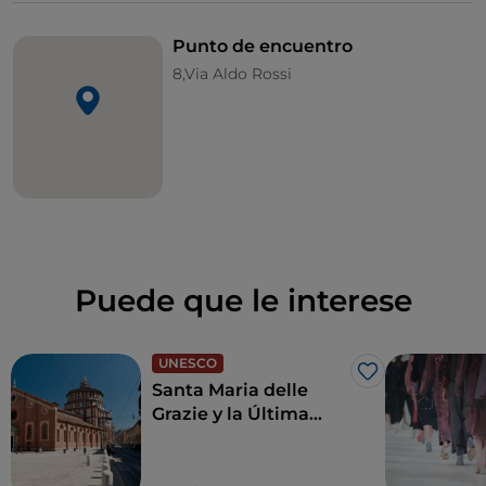
Punto de encuentro
8,Via Aldo Rossi
Puede que le interese
UNESCO
Me gusta
Santa Maria delle
Grazie y la Última
Cena de Leonardo,
joyas para revivir el
Renacimiento