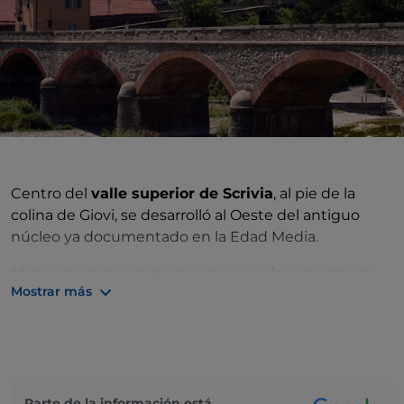
Centro del
valle superior de Scrivia
, al pie de la
colina de Giovi, se desarrolló al Oeste del antiguo
núcleo ya documentado en la Edad Media.
Mencionada por primera vez en un documento de
Mostrar más
1239, era un feudo imperial de la familia Spinola di
Luccoli, que había construido allí un castillo. Los
güelfos genoveses la asediaron y conquistaron en
1252. Al recrudecerse las luchas entre
güelfos
y
gibelinos
, fue tomada y saqueada varias veces a lo
largo de los siglos hasta que la familia Spinola la
Parte de la información está