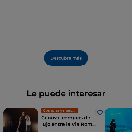
también forma parte del
Parque Natural Regional
de Antola
, una de las zonas más encantadoras de los
Apeninos y del interior de Liguria, gracias al
extraordinario panorama del monte Antola, de 1600
m y a las actividades del cercano lago de Brugneto.
Descubre más
Le puede interesar
Compras y mercadillos
Me gusta
Génova, compras de
lujo entre la Via Roma
y la Galleria Mazzini