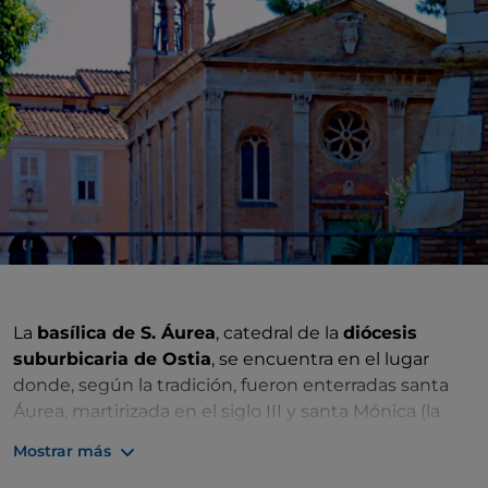
La
basílica de S. Áurea
, catedral de la
diócesis
suburbicaria de Ostia
, se encuentra en el lugar
donde, según la tradición, fueron enterradas santa
Áurea, martirizada en el siglo III y santa Mónica (la
madre de san Agustín de Hipona), que murió en
Mostrar más
Ostia en el año 387. La iglesia nació como una basílica