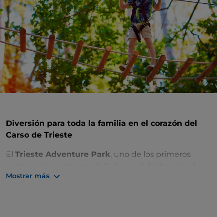
Diversión para toda la familia en el corazón del
Carso de Trieste
El
Trieste Adventure Park
, uno de los primeros
parques de aventuras de Italia, es el destino ideal
Mostrar más
para una excursión en
Friuli-Venecia Julia
para toda
la familia. Cualquiera puede ponerse a prueba en los
8 recorridos con diferentes niveles de dificultad que
serpentean entre los árboles de hasta 8 metros de