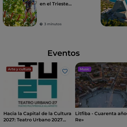
en el Trieste
Adventure Park las
vacaciones son de
altura: ¡en un árbol!
3 minutos
Eventos
Arte y cultura
Music
Me gusta
Hacia la Capital de la Cultura
Litfiba - Cuarenta año
2027: Teatro Urbano 2027
Re»
(TU27)