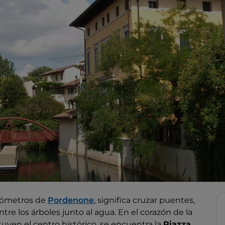
ilómetros de
Pordenone
, significa cruzar puentes,
tre los árboles junto al agua. En el corazón de la
tuyen el centro histórico, se encuentra la
Piazza