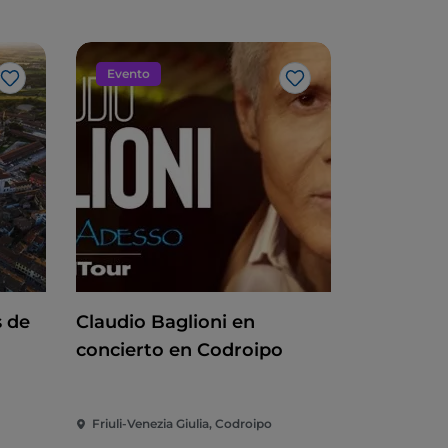
Evento
Me gusta
Me gusta
s de
Claudio Baglioni en
concierto en Codroipo
Friuli-Venezia Giulia, Codroipo