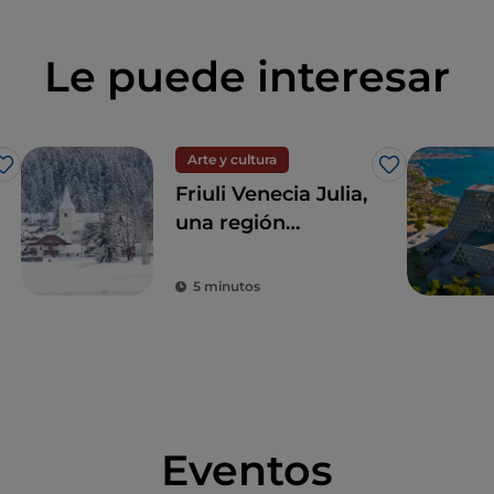
Le puede interesar
Arte y cultura
Me gusta
Me gusta
Friuli Venecia Julia,
una región
fronteriza entre el
mar y la montaña
5 minutos
Eventos