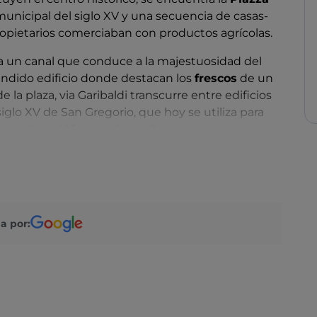
 municipal del siglo XV y una secuencia de casas-
ropietarios comerciaban con productos agrícolas.
za un canal que conduce a la majestuosidad del
pléndido edificio donde destacan los
frescos
de un
a plaza, via Garibaldi transcurre entre edificios
 siglo XV de San Gregorio, que hoy se utiliza para
 atraviesa el
Livenza
, hasta llegar a encontrarse
siglo XVII, con una notable escultura en piedra del
central.
se encuentra en la segunda de las dos islas del
Los palacios Carli y Ovio Gobbi acompañan a la
a por:
itad del siglo XVI. La iglesia ya había surgido
onocida sobre todo por su portal y los imponentes
os obra del veronés Pino Casarini. Entre las naves
mo una
Madonna del Rosario
de Palma il Giovane y
no
.