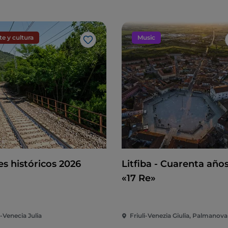
te y cultura
Music
Me gusta
es históricos 2026
Litfiba - Cuarenta año
«17 Re»
i-Venecia Julia
Friuli-Venezia Giulia, Palmanova