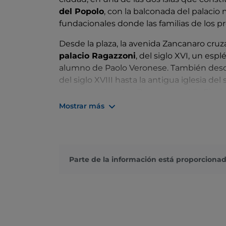
del Popolo
, con la balconada del palacio
fundacionales donde las familias de los p
Desde la plaza, la avenida Zancanaro cru
palacio Ragazzoni
, del siglo XVI, un es
alumno de Paolo Veronese. También desde l
del siglo XVIII hasta la antigua iglesia del
eventos culturales. Por su parte, Via Pietà
con la
pequeña iglesia de la Piedad,
del 
Mostrar más
tipo Vesperbild, característica de Europa 
La pequeña iglesia al otro lado del río ya 
centro histórico, la del centro religioso. 
Parte de la información está proporcionad
catedral
y a su campanario de la segunda m
unas décadas antes, pero hoy en día es c
frescos del siglo XX en el presbiterio, tod
hay telas de prestigio más antiguas, co
una
Madonna e santi de Francesco Bassa