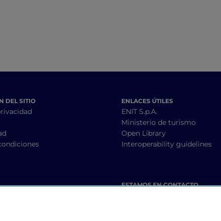
 DEL SITIO
ENLACES ÚTILES
privacidad
ENIT S.p.A.
Ministerio de turismo
ad
Open Library
condiciones
Interoperability guidelines
ESTAMOS EN CONTACTO