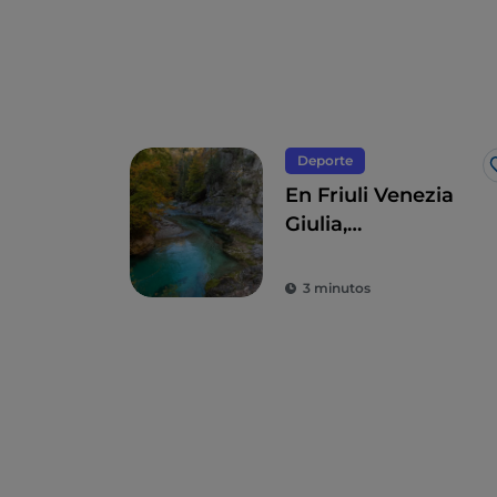
Deporte
En Friuli Venezia
Giulia,
barranquismo a
través de los surcos
3 minutos
de la historia