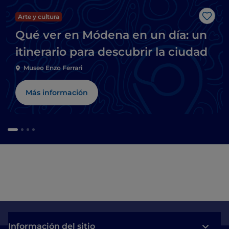
Arte y cultura
Me g
Qué ver en Módena en un día: un
itinerario para descubrir la ciudad
Museo Enzo Ferrari
Más información
Información del sitio