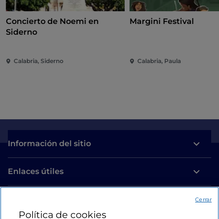
Concierto de Noemi en
Margini Festival
Siderno
Calabria, Siderno
Calabria, Paula
Información del sitio
Enlaces útiles
Acceso
Cerrar
Política de cookies