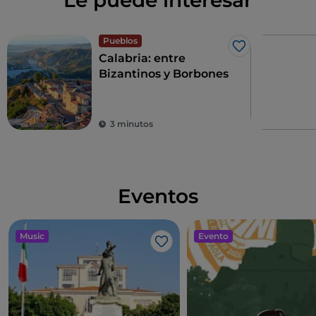
Le puede interesar
Pueblos
Me gusta
Calabria: entre
Bizantinos y Borbones
3 minutos
Eventos
Music
Evento
Me gusta