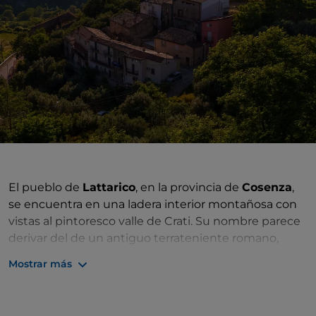
El pueblo de
Lattarico
, en la provincia de
Cosenza
,
se encuentra en una ladera interior montañosa con
vistas al pintoresco valle de Crati. Su nombre parece
derivar del de un antiguo terrateniente romano,
Lattaricus.
Mostrar más
Entre los lugares más bellos para visitar en el pueblo
se encuentran el Convento de San Francesco di