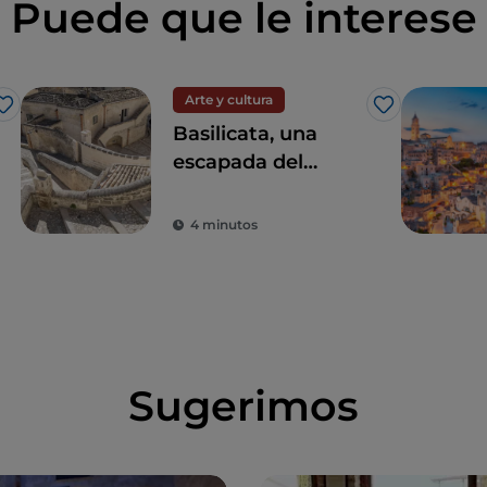
Puede que le interese
Arte y cultura
Me gusta
Me gusta
Basilicata, una
escapada del
estrés diario para
redescubrir la
4 minutos
belleza
Sugerimos