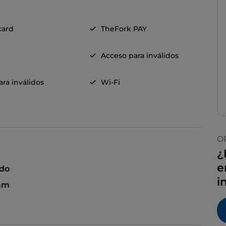
card
TheFork PAY
Acceso para inválidos
ra inválidos
Wi-Fi
O
¿
e
ado
i
 am