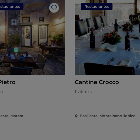
staurantes
Restaurantes
Me gusta
Pietro
Cantine Crocco
no
Italiano
icata, Matera
Basilicata, Montalbano Jonico