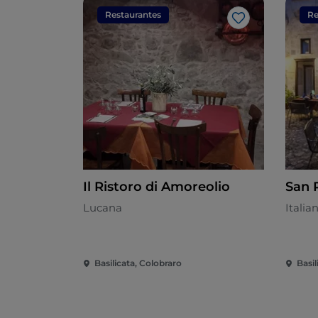
Restaurantes
Re
Me gusta
Il Ristoro di Amoreolio
San 
Lucana
Italia
Basilicata, Colobraro
Basil