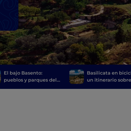
El bajo Basento:
Basilicata en bicic
pueblos y parques del
un itinerario sobr
interior de Basilicata
ruedas de Matera 
Rocca Imperiale