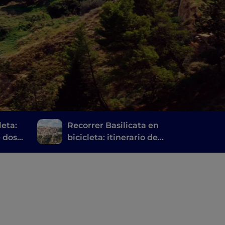
leta:
Recorrer Basilicata en
e dos
bicicleta: itinerario de
a
Ginosa a Matera