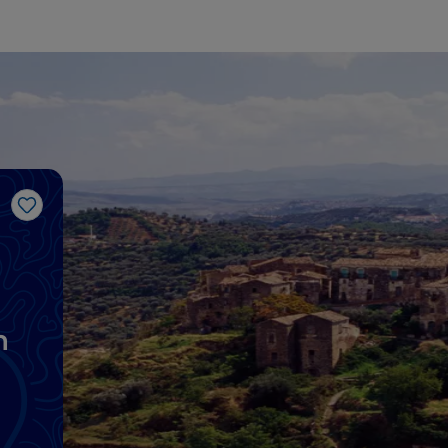
Me gusta
n