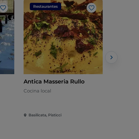
Restaurantes
Restaura
Me gusta
Me gusta
Antica Masseria Rullo
Motel B
Cocina local
Lucana
Basilicata, Pisticci
Basilicata, 