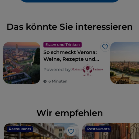
Das könnte Sie interessieren
Essen und Trinken
Like
So schmeckt Verona:
Weine, Rezepte und
geschmackvolle Orte
Powered by:
in Verona
6 Minuten
Wir empfehlen
Restaurants
Restaurants
Like