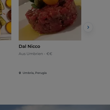
Dal Nicco
Castagne
Aus Umbrien - €€
Aus Umbrie
Umbria, Perugia
Umbria, Av