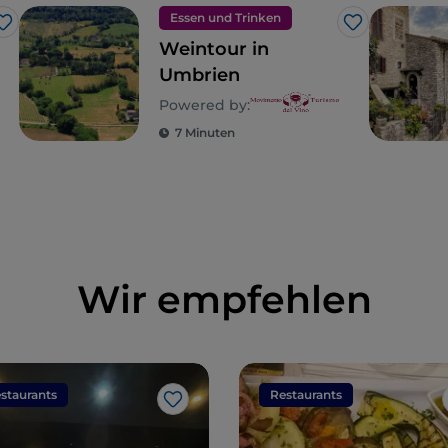
Essen und Trinken
Like
Like
Weintour in
Umbrien
Powered by:
7 Minuten
Wir empfehlen
staurants
Restaurants
Like