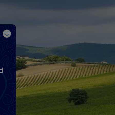
Like
d