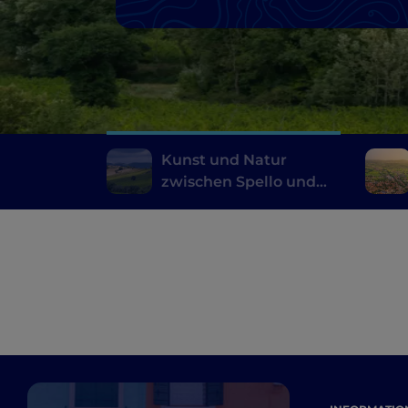
Kunst und Natur
zwischen Spello und
Spoleto