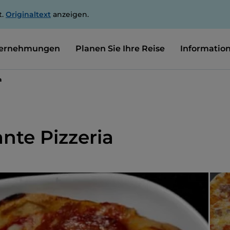
t.
Originaltext
anzeigen.
ernehmungen
Planen Sie Ihre Reise
Informatio
a
ante Pizzeria