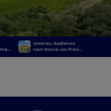
i
Umbrien, Radfahren
rtide
nach Norcia: von Preci
nach Castelluccio