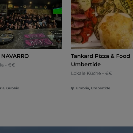
 NAVARRO
Tankard Pizza & Food
Umbertide
ia - €€
Lokale Küche - €€
ia, Gubbio
Umbria, Umbertide