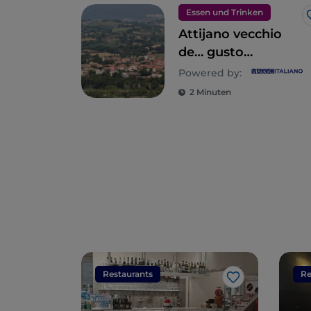
Essen und Trinken
Attijano vecchio
de… gusto
(Attigliano, alt …
Powered by:
aber mit
2 Minuten
Geschmack)
Restaurants
Re
Like