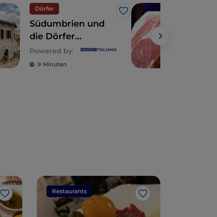
Dörfer
Ess
Like
Südumbrien und
Die
die Dörfer
Umb
Stroncone, Arrone
typ
Powered by:
und Calvi
Pro
9 Minuten
3 M
dell'Umbria
Restaurants
Restaura
Like
Like