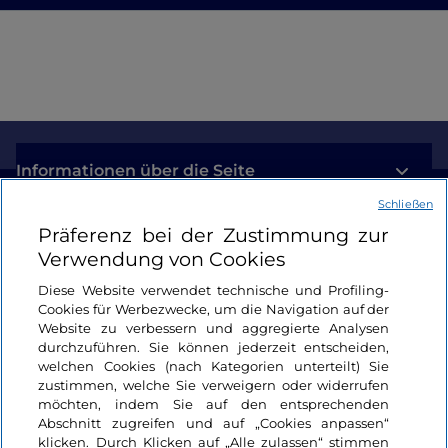
Informationen über die Seite
Schließen
Nützliche Links
Präferenz bei der Zustimmung zur
Verwendung von Cookies
Login
Diese Website verwendet technische und Profiling-
Cookies für Werbezwecke, um die Navigation auf der
Bleiben wir in Kontakt
Website zu verbessern und aggregierte Analysen
durchzuführen. Sie können jederzeit entscheiden,
welchen Cookies (nach Kategorien unterteilt) Sie
zustimmen, welche Sie verweigern oder widerrufen
möchten, indem Sie auf den entsprechenden
Abschnitt zugreifen und auf „Cookies anpassen“
klicken. Durch Klicken auf „Alle zulassen“ stimmen