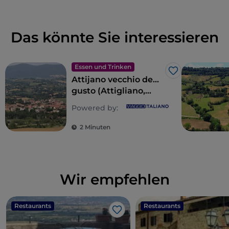
Das könnte Sie interessieren
Essen und Trinken
Like
Attijano vecchio de…
gusto (Attigliano,
alt … aber mit
Powered by:
Geschmack)
2 Minuten
Wir empfehlen
Restaurants
Restaurants
Like