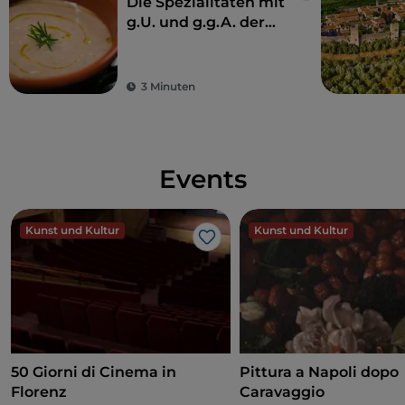
Die Spezialitäten mit
g.U. und g.g.A. der
Toskana
3 Minuten
Events
Kunst und Kultur
Kunst und Kultur
Like
50 Giorni di Cinema in
Pittura a Napoli dopo
Florenz
Caravaggio