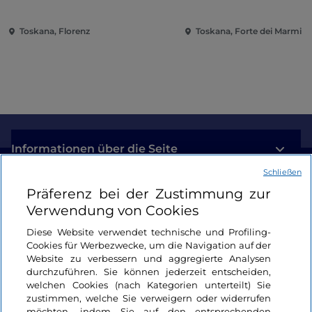
Toskana, Florenz
Toskana, Forte dei Marmi
Informationen über die Seite
Schließen
Nützliche Links
Präferenz bei der Zustimmung zur
Verwendung von Cookies
Login
Diese Website verwendet technische und Profiling-
Cookies für Werbezwecke, um die Navigation auf der
Bleiben wir in Kontakt
Website zu verbessern und aggregierte Analysen
durchzuführen. Sie können jederzeit entscheiden,
welchen Cookies (nach Kategorien unterteilt) Sie
zustimmen, welche Sie verweigern oder widerrufen
möchten, indem Sie auf den entsprechenden