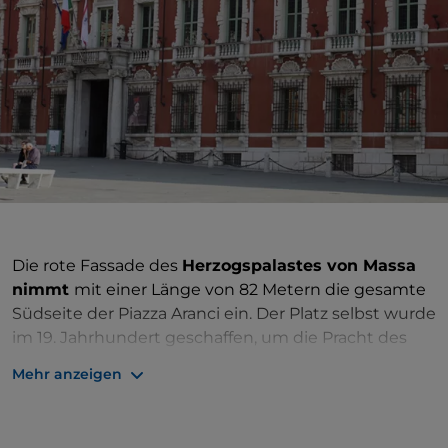
Die rote Fassade des
Herzogspalastes von Massa
nimmt
mit einer Länge von 82 Metern die gesamte
Südseite der Piazza Aranci ein. Der Platz selbst wurde
im 19. Jahrhundert geschaffen, um die Pracht des
Palastes hervorzuheben, indem die Pfarrkirche San
Mehr anzeigen
Pietro abgerissen wurde, die sich dort befand. Der
Palast wurde vom Herrscher von Massa und Carrara
,
Alberico I. Cybo-Malaspina
, in Auftrag gegeben, der