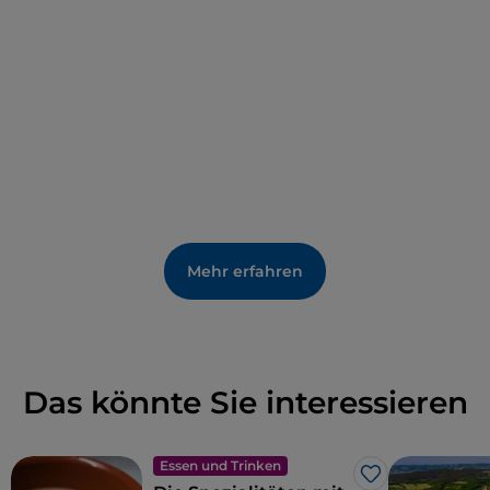
und später von den napoleonischen Plünderungen
angegriffen. Das Hauptwerk, das heute im Palast
aufbewahrt wird, ist der faszinierende
Skulpturenkomplex der barocken
Neptungrotte
,
der von den Renaissance-Grotten inspiriert wurde,
die die Gärten der Paläste der Toskana im
16. Jahrhundert schmückten.
Mehr erfahren
Das könnte Sie interessieren
Essen und Trinken
Like