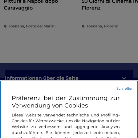
Pittura a Napoli dopo
50 Giorni di Cinema i
Caravaggio
Florenz
Toskana, Forte dei Marmi
Toskana, Florenz
Informationen über die Seite
Schließen
Nützliche Links
Präferenz bei der Zustimmung zur
Verwendung von Cookies
Login
Diese Website verwendet technische und Profiling-
Cookies für Werbezwecke, um die Navigation auf der
Bleiben wir in Kontakt
Website zu verbessern und aggregierte Analysen
durchzuführen. Sie können jederzeit entscheiden,