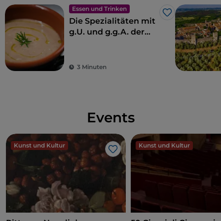
Essen und Trinken
Like
Die Spezialitäten mit
g.U. und g.g.A. der
Toskana
3 Minuten
Events
Kunst und Kultur
Kunst und Kultur
Like