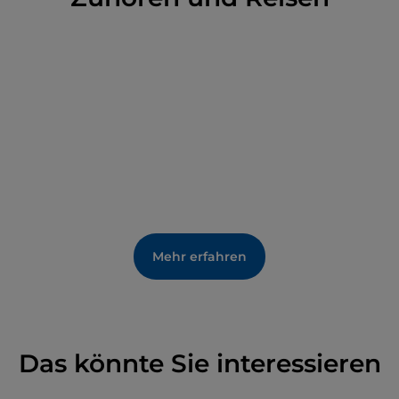
16. Jahrhundert, in dem es sich befindet, respektiert,
zeigt den Besuchern auch
ein Haus der
bäuerlichen Tradition
mit typischen Möbeln,
Utensilien und Arbeitsgeräten. Die Küche zum
Beispiel ist die gleiche wie vor zwei Jahrhunderten,
mit dem ursprünglichen Holzboden, dem
Steinwaschbecken, dem Kohleherd, dem Kessel,
dem Kasten zur Aufbewahrung von Kastanienmehl.
Alles ist intakt geblieben und vermittelt das
wertvolle Gefühl, in die Vergangenheit
einzutauchen.
Mehr erfahren
Das könnte Sie interessieren