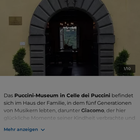
1/10
Das
Puccini-Museum in Celle dei Puccini
befindet
sich im Haus der Familie, in dem fünf Generationen
von Musikern lebten, darunter
Giacomo
, der hier
glückliche Momente seiner Kindheit verbrachte und
kurz vor seinem Tod hierher zurückkehrte. Die
Mehr anzeigen
Enkelkinder des Komponisten haben die