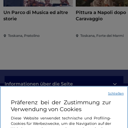
Un Parco di Musica ed altre
Pittura a Napoli dopo
storie
Caravaggio
Toskana, Pratolino
Toskana, Forte dei Marmi
Informationen über die Seite
Schließen
Nützliche Links
Präferenz bei der Zustimmung zur
Verwendung von Cookies
Login
Diese Website verwendet technische und Profiling-
Cookies für Werbezwecke, um die Navigation auf der