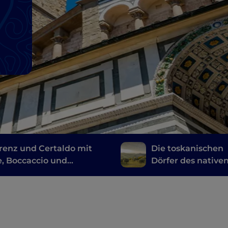
orenz und Certaldo mit
Die toskanischen
, Boccaccio und
Dörfer des native
avelli
Olivenöls extra