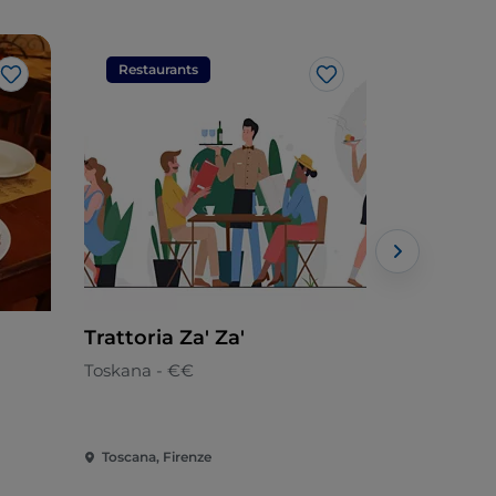
Restaurants
Restaura
Like
Like
Trattoria Za' Za'
Ristorant
Toskana - €€
Toskana - 
Toscana, Firenze
Toscana, Ma