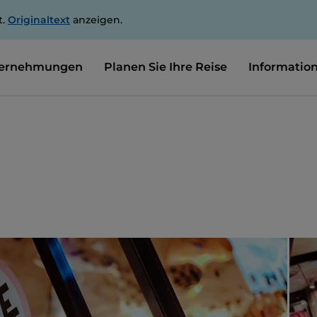
t.
Originaltext
anzeigen.
ernehmungen
Planen Sie Ihre Reise
Informatio