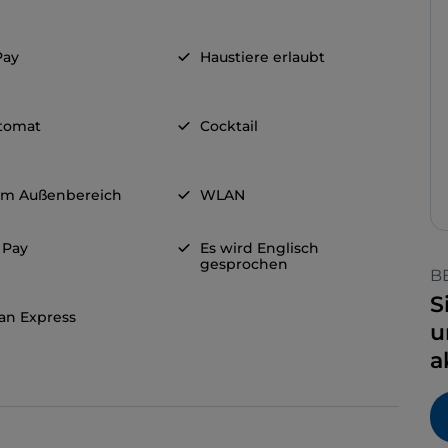
Pay
Haustiere erlaubt
tomat
Cocktail
 im Außenbereich
WLAN
 Pay
Es wird Englisch
gesprochen
B
S
an Express
u
a