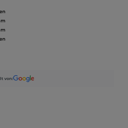
sen
 am
am
sen
lt von: