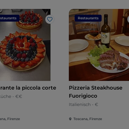
staurants
Restaurants
Like
rante la piccola corte
Pizzeria Steakhouse
Fuorigioco
küche - €€
Italienisch - €
ana, Firenze
Toscana, Firenze