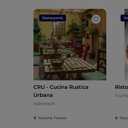
Restaurants
Re
Like
CRU - Cucina Rustica
Risto
Urbana
Fisch
Italienisch
Toscana, Firenze
Tosc