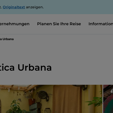
t.
Originaltext
anzeigen.
ernehmungen
Planen Sie Ihre Reise
Informatio
ca Urbana
tica Urbana