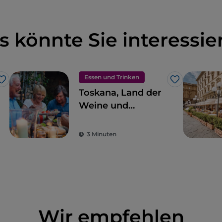
s könnte Sie interessie
Essen und Trinken
Like
Like
Toskana, Land der
Weine und
vortrefflichen
Speisen
3 Minuten
Wir empfehlen