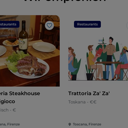
staurants
Restaurants
Like
eria Steakhouse
Trattoria Za' Za'
igioco
Toskana - €€
nisch - €
ana, Firenze
Toscana, Firenze