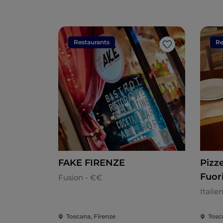
Restaurants
Re
Like
FAKE FIRENZE
Pizz
Fuor
Fusion - €€
Italie
Toscana, Firenze
Tosc