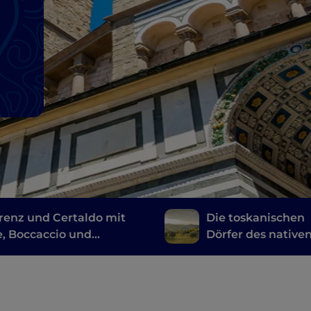
orenz und Certaldo mit
Die toskanischen
, Boccaccio und
Dörfer des native
avelli
Olivenöls extra