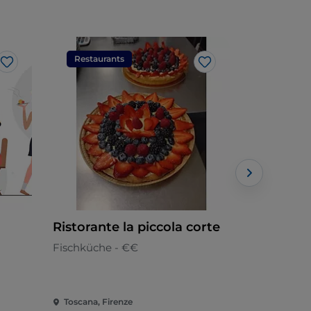
Restaurants
Restaura
Like
Like
Ristorante la piccola corte
Ristorant
Fischküche - €€
Toskana - 
Toscana, Firenze
Toscana, Ma