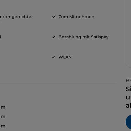
ertengerechter
Zum Mitnehmen
g
l
Bezahlung mit Satispay
WLAN
B
S
u
a
 am
 am
 pm