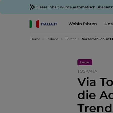
Dieser Inhalt wurde automatisch übersetz
Wohin fahren
Unt
Home
Toskana
Florenz
Via Tornabuoni in F
Luxus
TOSKANA
Via T
die A
Trend