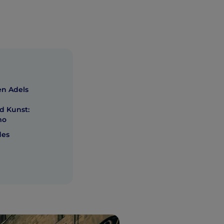
en Adels
d Kunst:
mo
des