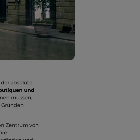
 der absolute
outiquen und
önnen müssen,
en Gründen
hen Zentrum von
ihre