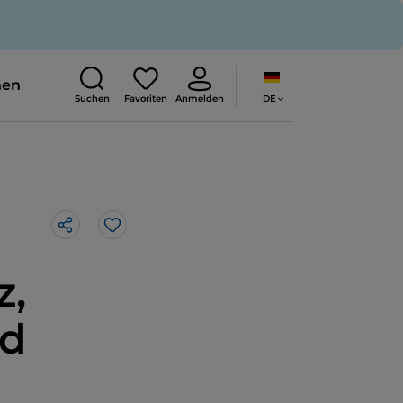
nen
DE
Suchen
Favoriten
Anmelden
Like
z,
nd