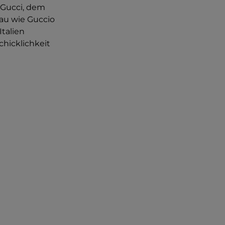
 Gucci, dem
au wie Guccio
talien
hicklichkeit