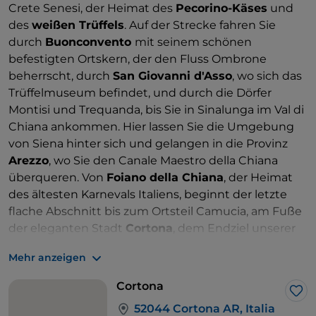
Crete Senesi, der Heimat des
Pecorino-Käses
und
des
weißen Trüffels
. Auf der Strecke fahren Sie
durch
Buonconvento
mit seinem schönen
befestigten Ortskern, der den Fluss Ombrone
beherrscht, durch
San Giovanni d'Asso
, wo sich das
Trüffelmuseum befindet, und durch die Dörfer
Montisi und Trequanda, bis Sie in Sinalunga im Val di
Chiana ankommen. Hier lassen Sie die Umgebung
von Siena hinter sich und gelangen in die Provinz
Arezzo
, wo Sie den Canale Maestro della Chiana
überqueren. Von
Foiano della Chiana
, der Heimat
des ältesten Karnevals Italiens, beginnt der letzte
flache Abschnitt bis zum Ortsteil Camucia, am Fuße
der eleganten Stadt
Cortona
, dem Endziel unserer
Radtour. Hier können Sie die Stadt entdecken und
Mehr anzeigen
sich erfrischen und an die wunderbaren Orte
denken, die Sie in nur wenigen Tagen besucht
Cortona
haben.
Lik
52044 Cortona AR, Italia