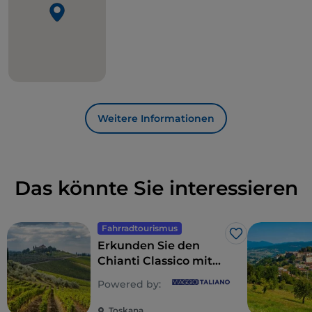
Weitere Informationen
Das könnte Sie interessieren
Fahrradtourismus
Like
Erkunden Sie den
Chianti Classico mit
dem Fahrrad: eine
Powered by:
Route durch die
Weinkeller
Toskana