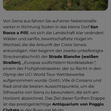
Von Siena aus fahren Sie auf einer Nebenstraße
weiter in Richtung Süden in das kleine Dorf
San
Rocco a Pilli
, wo sich die Landschaft klar verändert:
Wälder und sanfte, bewirtschaftete Hügel im
Wechsel, die die Ankunft der Crete Senesi
ankündigen. Hier beginnt der zweite unbefestigte
Streckenabschnitt der
Strade Bianche (weißen
Straßen)
,
„Europas südlichstem
Nordklassiker
“
,
einem der Frühjahrsklassiker, der zu Recht in den
Olymp der UCI World Tour-Wettbewerbe
aufgenommen wurde. Grotti, Ville di Corsano und
Radi sind die besten Aussichtspunkte, um die
Silhouette von Siena zu bewundern, die sich am
Horizont abzeichnet. Das Ziel dieser fünften Etappe
ist das prestigeträchtige
Antiquarium von Poggio
Civitate
in der Burg von Murlo.