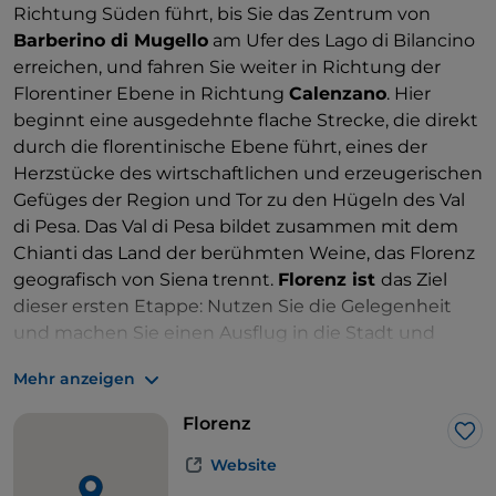
Richtung Süden führt, bis Sie das Zentrum von
Barberino di Mugello
am Ufer des Lago di Bilancino
erreichen, und fahren Sie weiter in Richtung der
Florentiner Ebene in Richtung
Calenzano
. Hier
beginnt eine ausgedehnte flache Strecke, die direkt
durch die florentinische Ebene führt, eines der
Herzstücke des wirtschaftlichen und erzeugerischen
Gefüges der Region und Tor zu den Hügeln des Val
di Pesa. Das Val di Pesa bildet zusammen mit dem
Chianti das Land der berühmten Weine, das Florenz
geografisch von Siena trennt.
Florenz ist
das Ziel
dieser ersten Etappe: Nutzen Sie die Gelegenheit
und machen Sie einen Ausflug in die Stadt und
probieren Sie die lokaltypischen kulinarischen
Mehr anzeigen
Köstlichkeiten.
Florenz
Lik
Website