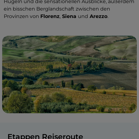
Hügeln und die sensationellen Ausblicke, außerdem
ein bisschen Berglandschaft zwischen den
Provinzen von
Florenz
,
Siena
und
Arezzo
.
Etappen Reiseroute