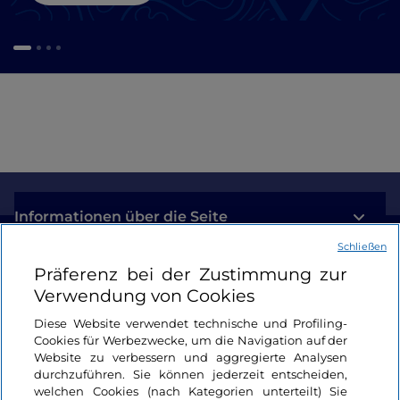
Informationen über die Seite
Schließen
Nützliche Links
Präferenz bei der Zustimmung zur
Verwendung von Cookies
Login
Diese Website verwendet technische und Profiling-
Cookies für Werbezwecke, um die Navigation auf der
Bleiben wir in Kontakt
Website zu verbessern und aggregierte Analysen
durchzuführen. Sie können jederzeit entscheiden,
welchen Cookies (nach Kategorien unterteilt) Sie