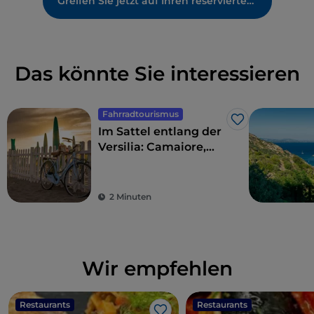
Greifen Sie jetzt auf Ihren reservierten Bereich zu
Das könnte Sie interessieren
Fahrradtourismus
Like
Im Sattel entlang der
Versilia: Camaiore,
Pietrasanta, Forte dei
Marmi und
Umgebung
2 Minuten
Wir empfehlen
Restaurants
Restaurants