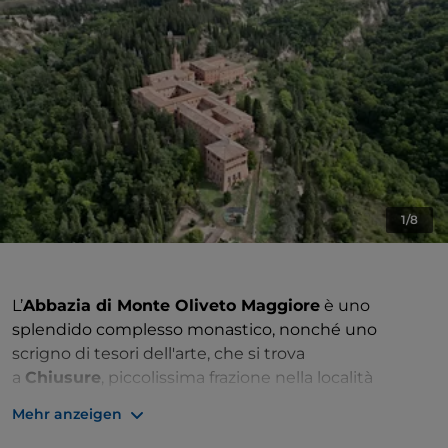
1/8
L’
Abbazia di Monte Oliveto Maggiore
è uno
splendido complesso monastico, nonché uno
scrigno di tesori dell'arte, che si trova
a
Chiusure
, piccolissima frazione nella località
di
Asciano.
Mehr anzeigen
La storia dell’abbazia inizia a nel 1313 quando il nobile