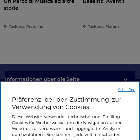
Un Parco di Musica ed altre
Baselitz. Avanti!
storie
Toskana, Pratolino
Toskana, Florenz
Informationen über die Seite
Schließen
Nützliche Links
Präferenz bei der Zustimmung zur
Verwendung von Cookies
Login
Diese Website verwendet technische und Profiling-
Cookies für Werbezwecke, um die Navigation auf der
Bleiben wir in Kontakt
Website zu verbessern und aggregierte Analysen
durchzuführen. Sie können jederzeit entscheiden,