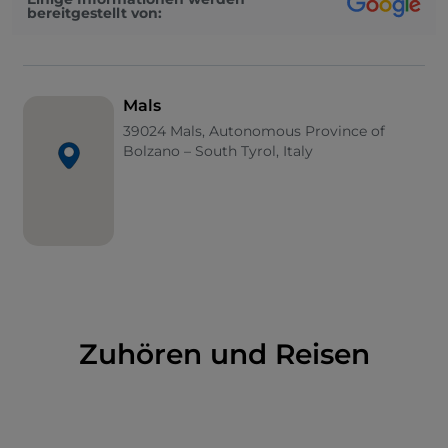
bereitgestellt von:
In der Altstadt befinden sich einige Residenzen aus
dem sechzehnten Jahrhundert (wie
Lichtenegg
und
Malsegg
) sowie die Reste eines mächtigen und
runden Turms, der einst Teil eines größeren
Mals
Schlosses war. Unbestrittener Protagonist eines
39024 Mals, Autonomous Province of
Besuchs in Mals im Vinschgau ist jedoch die
Kirche
Bolzano – South Tyrol, Italy
Sankt Benedikt
: Man sagt, dass bereits in den
ersten Jahrhunderten des Mittelalters Reisende aus
ganz Europa in der Kirche Halt machten, um zu
beten. Hier sind sehr seltene
Fresken aus der
karolingischen Zeit
zu sehen, die auf das 9.
Jahrhundert zurückgehen.
Zuhören und Reisen