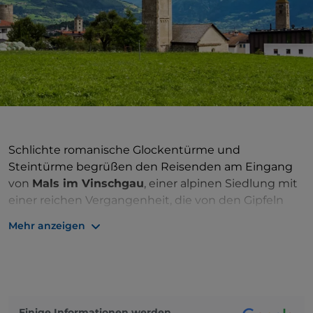
Schlichte romanische Glockentürme und
Steintürme begrüßen den Reisenden am Eingang
von
Mals im Vinschgau
, einer alpinen Siedlung mit
einer reichen Vergangenheit, die von den Gipfeln
des
Ortler-Cevedale-Massivs dominiert wird
. Dank
Mehr anzeigen
der geografischen Lage des Dorfes, dort, wo sich drei
Seitentäler treffen, die von hier aus in das Becken
der Etsch münden, wurde Mals Vinschgau zur
obligatorischen Etappe für Handelsreisende
zwischen Österreich, Deutschland und Norditalien.
Einige Informationen werden