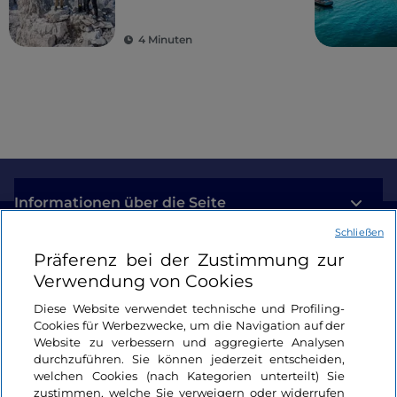
sich nicht entgehen
lassen sollten
4 Minuten
Informationen über die Seite
Schließen
Nützliche Links
Präferenz bei der Zustimmung zur
Verwendung von Cookies
Login
Diese Website verwendet technische und Profiling-
Cookies für Werbezwecke, um die Navigation auf der
Bleiben wir in Kontakt
Website zu verbessern und aggregierte Analysen
durchzuführen. Sie können jederzeit entscheiden,
welchen Cookies (nach Kategorien unterteilt) Sie
zustimmen, welche Sie verweigern oder widerrufen