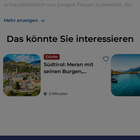
er hauptsächlich von jungen Frauen zubereitet, die
ihn ihren Geliebten schenkten.
Mehr anzeigen
Mehr erfahren
Das könnte Sie interessieren
https://www.bruneck.com/mercatino
Dörfer
Like
Südtirol: Meran mit
seinen Burgen,
Jugendstilgebäuden
und Thermen
3 Minuten