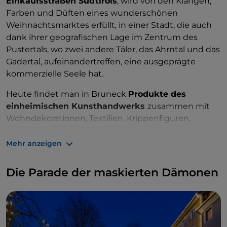
Einkaufsstraßen Südtirols
, wird von den Klängen,
Farben und Düften eines wunderschönen
Weihnachtsmarktes erfüllt, in einer Stadt, die auch
dank ihrer geografischen Lage im Zentrum des
Pustertals, wo zwei andere Täler, das Ahrntal und das
Gadertal, aufeinandertreffen, eine ausgeprägte
kommerzielle Seele hat.
Heute findet man in Bruneck
Produkte des
einheimischen Kunsthandwerks
zusammen mit
Wohndekorationen, Textilien, Krippenfiguren,
Nippsachen, Holzspielzeug sowie kulinarischen
Köstlichkeiten
. In der Nähe des Rathausplatzes wird
Mehr anzeigen
ein Zelt mit einer
Ausstellung von handgefertigten
Produkten der Kunsthandwerker
sowie
Die Parade der maskierten Dämonen
Eislaufbahn errichtet. Anlässlich des
Weihnachtsmarktes organisiert die Stadt für ihre
Gäste kostenlose Führungen durch das historische
Zentrum.