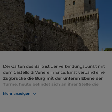
Der Garten des Balio ist der Verbindungspunkt mit
dem Castello di Venere in Erice. Einst verband eine
Zugbrücke die Burg mit der unteren Ebene der
Türme, heute befindet sich an ihrer Stelle die
Treppe, die zum Gebäude führt. Die Burg wurde
Mehr anzeigen
von den Normannen zwischen dem 12. und
13. Jahrhundert auf einer bereits bestehenden
Kultstätte errichtet, die wahrscheinlich der
Venus