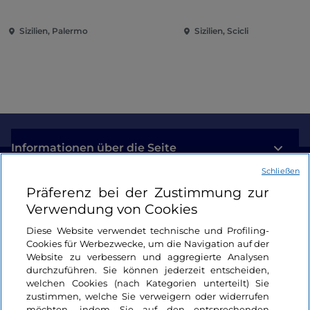
der Metaphysik)
Sizilien, Palermo
Sizilien, Scicli
Informationen über die Seite
Schließen
Nützliche Links
Präferenz bei der Zustimmung zur
Verwendung von Cookies
Login
Diese Website verwendet technische und Profiling-
Cookies für Werbezwecke, um die Navigation auf der
Bleiben wir in Kontakt
Website zu verbessern und aggregierte Analysen
durchzuführen. Sie können jederzeit entscheiden,
welchen Cookies (nach Kategorien unterteilt) Sie
zustimmen, welche Sie verweigern oder widerrufen
möchten, indem Sie auf den entsprechenden