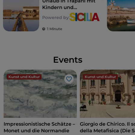
Urlaub in Trapani mit
Kindern und
Jugendlichen
Powered by:
1 Minute
Events
Kunst und Kultur
Kunst und Kultur
Like
Impressionistische Schätze –
Giorgio de Chirico. Il s
Monet und die Normandie
della Metafisica (Die 