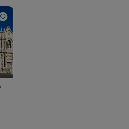
Like
e