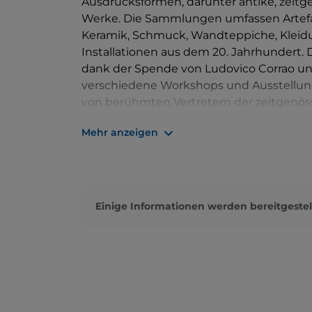
Ausdrucksformen, darunter antike, zeitge
Werke. Die Sammlungen umfassen Artefa
Keramik, Schmuck, Wandteppiche, Kleidu
Installationen aus dem 20. Jahrhundert
dank der Spende von Ludovico Corrao u
verschiedene Workshops und Ausstellun
von berühmten Vertretern der zeitgenöss
beigetragen, das Erbe des Museums zu e
Mehr anzeigen
Caruso, Rotella, Scialoja, Beuys und Schif
Einige Informationen werden bereitgestel