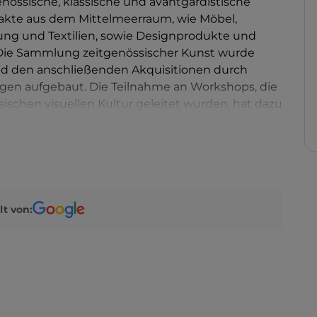
nössische, klassische und avantgardistische
kte aus dem Mittelmeerraum, wie Möbel,
ng und Textilien, sowie Designprodukte und
. Die Sammlung zeitgenössischer Kunst wurde
nd den anschließenden Akquisitionen durch
gen aufgebaut. Die Teilnahme an Workshops, die
ischen visuellen Kultur geleitet wurden, hat dazu
rweitern, das heute Werke von Künstlern wie
ano umfasst.
lt von: