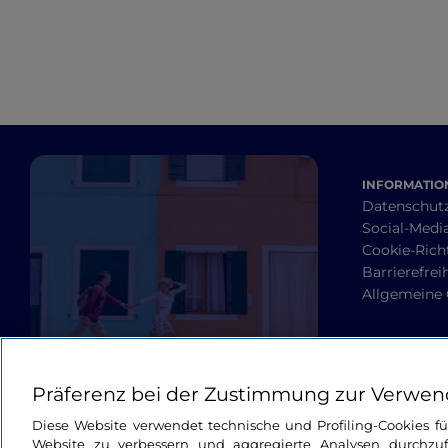
INFORMATION
Datenschut
Social-Media
Cookie-Richt
Barrierefrei
Allgemeine
Präferenz bei der Zustimmung zur Verwen
Diese Website verwendet technische und Profiling-Cookies f
Website zu verbessern und aggregierte Analysen durchzuf