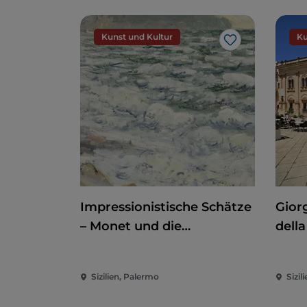
Kunst und Kultur
Ku
Like
Impressionistische Schätze
Giorg
– Monet und die
della
Normandie
der 
Sizilien, Palermo
Sizili