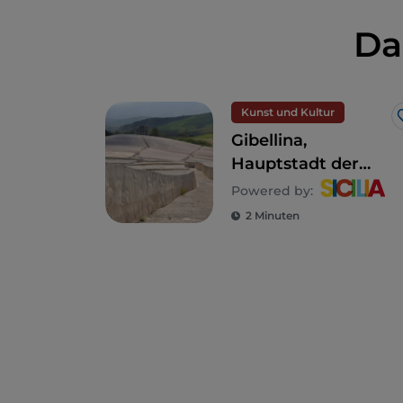
Da
Kunst und Kultur
Gibellina,
Hauptstadt der
zeitgenössischen
Powered by:
Kunst 2026
2 Minuten