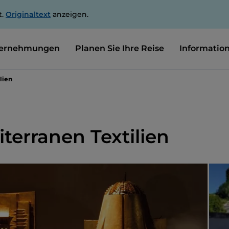
t.
Originaltext
anzeigen.
ernehmungen
Planen Sie Ihre Reise
Informatio
lien
erranen Textilien