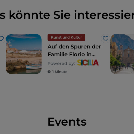
s könnte Sie interessie
Kunst und Kultur
Like
Like
Auf den Spuren der
Familie Florio in
Sizilien
Powered by:
1 Minute
Events