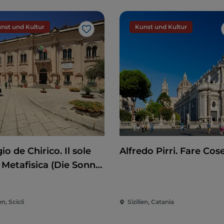
nst und Kultur
Kunst und Kultur
Like
io de Chirico. Il sole
Alfredo Pirri. Fare Cos
 Metafisica (Die Sonne
Metaphysik)
en, Scicli
Sizilien, Catania