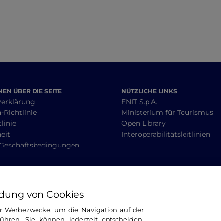
EN ÜBER DIE SEITE
NÜTZLICHE LINKS
zerklärung
ENIT S.p.A.
-Richtlinie
Ministerium für Tourismus
linie
Open Library
heit
Interoperabilitätsleitlinien
 Geschäftsbedingungen
BLEIBEN WIR IN KONTAKT
dung von Cookies
ür Werbezwecke, um die Navigation auf der
ühren. Sie können jederzeit entscheiden,