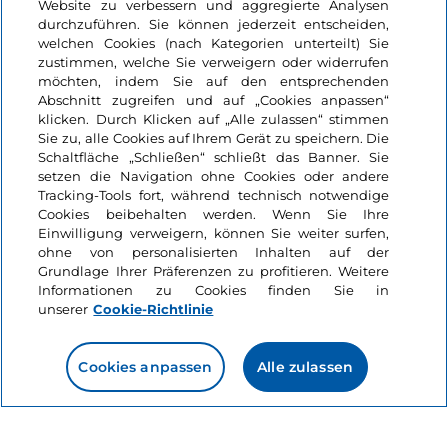
Website zu verbessern und aggregierte Analysen
20. Jahrhunderts Lehmziegel hergestellt wurden.
durchzuführen. Sie können jederzeit entscheiden,
welchen Cookies (nach Kategorien unterteilt) Sie
zustimmen, welche Sie verweigern oder widerrufen
möchten, indem Sie auf den entsprechenden
Abschnitt zugreifen und auf „Cookies anpassen“
Das könnte Sie interessieren
klicken. Durch Klicken auf „Alle zulassen“ stimmen
Sie zu, alle Cookies auf Ihrem Gerät zu speichern. Die
Schaltfläche „Schließen“ schließt das Banner. Sie
Nachhaltigkeit
setzen die Navigation ohne Cookies oder andere
Like
Die grünen
Tracking-Tools fort, während technisch notwendige
Cookies beibehalten werden. Wenn Sie Ihre
Jachthäfen Siziliens:
Einwilligung verweigern, können Sie weiter surfen,
Nachhaltigkeit mit
ohne von personalisierten Inhalten auf der
der Blauen Flagge
Grundlage Ihrer Präferenzen zu profitieren. Weitere
3 Minuten
Informationen zu Cookies finden Sie in
unserer
Cookie-Richtlinie
Cookies anpassen
Alle zulassen
Events