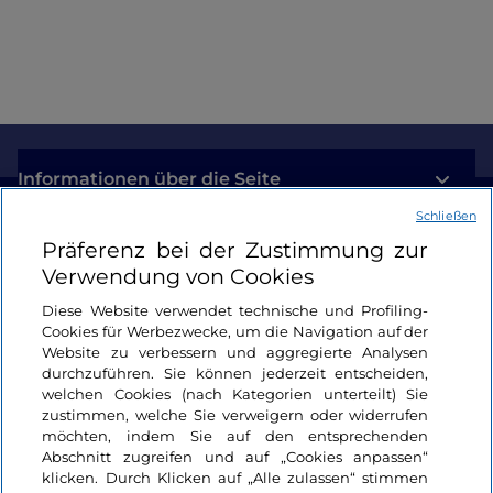
Informationen über die Seite
Schließen
Nützliche Links
Präferenz bei der Zustimmung zur
Verwendung von Cookies
Login
Diese Website verwendet technische und Profiling-
Cookies für Werbezwecke, um die Navigation auf der
Bleiben wir in Kontakt
Website zu verbessern und aggregierte Analysen
durchzuführen. Sie können jederzeit entscheiden,
welchen Cookies (nach Kategorien unterteilt) Sie
zustimmen, welche Sie verweigern oder widerrufen
möchten, indem Sie auf den entsprechenden
Abschnitt zugreifen und auf „Cookies anpassen“
klicken. Durch Klicken auf „Alle zulassen“ stimmen