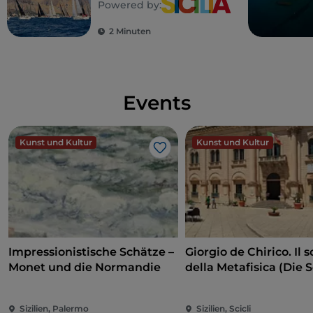
Powered by:
Gallo
2 Minuten
Events
Kunst und Kultur
Kunst und Kultur
Like
Impressionistische Schätze –
Giorgio de Chirico. Il s
Monet und die Normandie
della Metafisica (Die 
der Metaphysik)
Sizilien, Palermo
Sizilien, Scicli