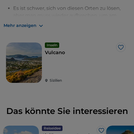
Es ist schwer, sich von diesen Orten zu lösen,
aber man muss wieder aufbrechen, um am
späten Nachmittag in Milazzo anzukommen.
Mehr anzeigen
Inseln
Like
Vulcano
Sizilien
Das könnte Sie interessieren
Reiseidee
Like