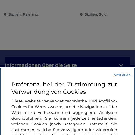
der Metaphysik)
Sizilien, Palermo
Sizilien, Scicli
Informationen über die Seite
Schließen
Nützliche Links
Präferenz bei der Zustimmung zur
Verwendung von Cookies
Login
Diese Website verwendet technische und Profiling-
Cookies für Werbezwecke, um die Navigation auf der
Bleiben wir in Kontakt
Website zu verbessern und aggregierte Analysen
durchzuführen. Sie können jederzeit entscheiden,
welchen Cookies (nach Kategorien unterteilt) Sie
zustimmen, welche Sie verweigern oder widerrufen