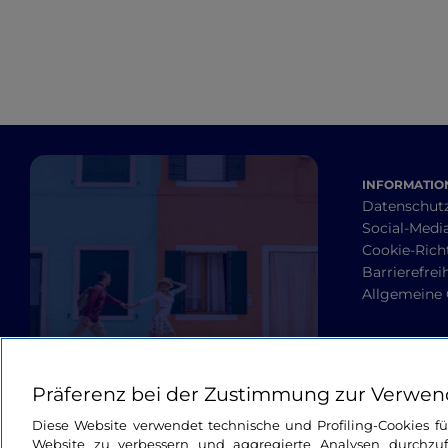
INFORMATION
Datenschut
Social-Media
Cookie-Richt
Barrierefrei
Allgemeine
Präferenz bei der Zustimmung zur Verwen
Diese Website verwendet technische und Profiling-Cookies f
Website zu verbessern und aggregierte Analysen durchzuf