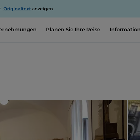
t.
Originaltext
anzeigen.
ernehmungen
Planen Sie Ihre Reise
Informatio