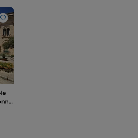
Like
ole
Sonne