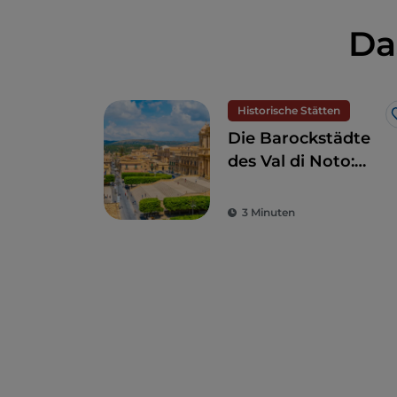
Da
Historische Stätten
Die Barockstädte
des Val di Noto:
Wenn Kunst und
Schönheit
3 Minuten
verschmelzen