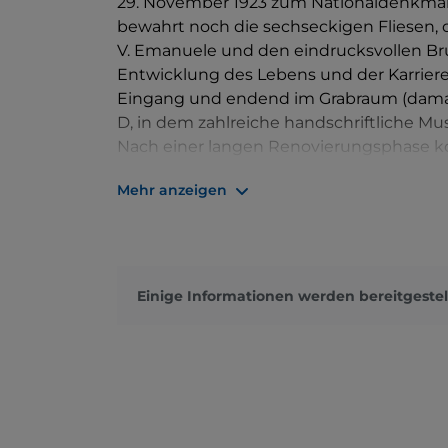
29. November 1923 zum Nationaldenkmal 
bewahrt noch die sechseckigen Fliesen, d
V. Emanuele und den eindrucksvollen B
Entwicklung des Lebens und der Karrier
Eingang und endend im Grabraum (damals
D, in dem zahlreiche handschriftliche M
Nach einer langen Renovierungsphase k
Erdgeschoss desselben Gebäudes ausweit
Mehr anzeigen
Sammlung von Klavieren, Plakaten und A
kann. Darüber hinaus wurde die umfangr
Erdgeschoss verlegt, begleitet von eine
Einige Informationen werden bereitgestel