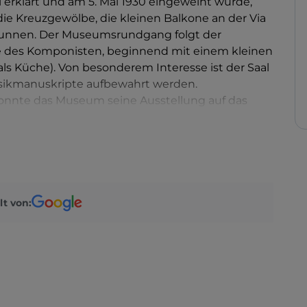
erklärt und am 5. Mai 1930 eingeweiht wurde,
ie Kreuzgewölbe, die kleinen Balkone an der Via
runnen. Der Museumsrundgang folgt der
e des Komponisten, beginnend mit einem kleinen
 Küche). Von besonderem Interesse ist der Saal
usikmanuskripte aufbewahrt werden.
onnte das Museum seine Ausstellung auf das
en, wo der Besucher die prestigeträchtige
ushängen der Bellini-Feierlichkeiten bewundern
eiche Bibliothek des Museums in das
m Multimedia-Raum mit Access Point.
lt von: