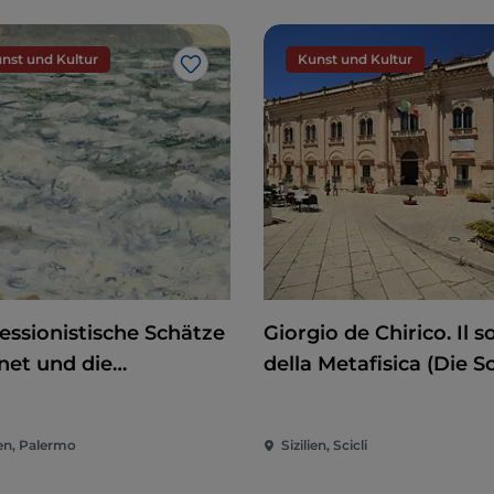
nst und Kultur
Kunst und Kultur
Like
essionistische Schätze
Giorgio de Chirico. Il s
net und die
della Metafisica (Die 
mandie
der Metaphysik)
ien, Palermo
Sizilien, Scicli