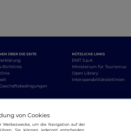
EN ÜBER DIE SEITE
NÜTZLICHE LINKS
zerklärung
ENIT S.p.A.
-Richtlinie
Ministerium für Tourismus
linie
Open Library
heit
Interoperabilitätsleitlinien
 Geschäftsbedingungen
BLEIBEN WIR IN KONTAKT
dung von Cookies
ür Werbezwecke, um die Navigation auf der
ühren. Sie können jederzeit entscheiden,