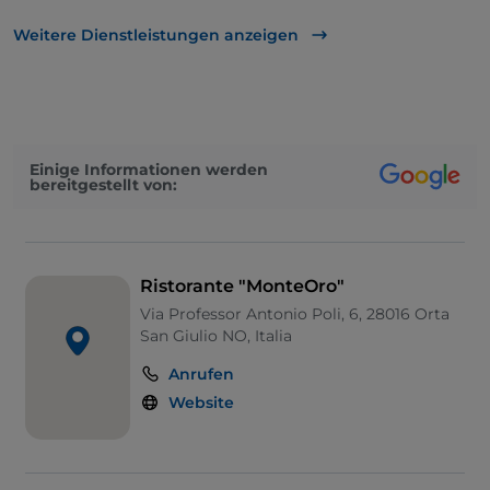
Behindertengerechtes Badezimmer
Weitere Dienstleistungen anzeigen
Cocktail
Es wird Deutsch gesprochen
Es wird Englisch gesprochen
Einige Informationen werden
bereitgestellt von:
Mastercard
Parkplatz
Tische im Außenbereich
Ristorante "MonteOro"
Visa
Via Professor Antonio Poli, 6, 28016 Orta
San Giulio NO, Italia
WLAN
Anrufen
Kinderbereich
Website
Kindermenü
Es wird Französisch gesprochen