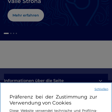
Valle Strona
Mehr erfahren
Informationen über die Seite
Schließen
Nützliche Links
Präferenz bei der Zustimmung zur
Verwendung von Cookies
Login
Diese Website verwendet technische und Profiling-