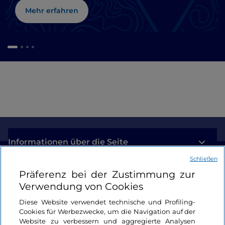
Mehr erfahren
Informationen über die Seite
Schließen
Nützliche Links
Präferenz bei der Zustimmung zur
Verwendung von Cookies
Login
Diese Website verwendet technische und Profiling-
Cookies für Werbezwecke, um die Navigation auf der
Bleiben wir in Kontakt
Website zu verbessern und aggregierte Analysen