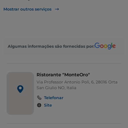
Casa de banho para pessoas com deficiência
Mostrar outros serviços
Cocktail
Fala-se alemão
Fala-se inglês
Algumas informações são fornecidas por:
Mastercard
Parque de estacionamento
Mesas de exterior
Ristorante "MonteOro"
Visa
Via Professor Antonio Poli, 6, 28016 Orta
San Giulio NO, Italia
Wi-Fi
Telefonar
Zona infantil
Site
Menu infantil
Fala-se francês