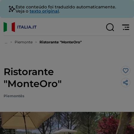
Este conteúdo foi traduzido automaticamente.
Veja o
texto original
.
...
Piemonte
Ristorante "MonteOro"
Ristorante
Gos
"MonteOro"
Piemontês