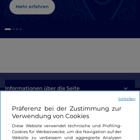
Mehr erfahren
otten
Informationen über die Seite
Schließen
Nützliche Links
Präferenz bei der Zustimmung zur
Verwendung von Cookies
Login
Diese Website verwendet technische und Profiling-
Cookies für Werbezwecke, um die Navigation auf der
Bleiben wir in Kontakt
Website zu verbessern und aggregierte Analysen