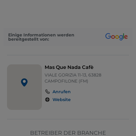
Cocktail
Bezahlung mit Satispay
Parkplatz
Einige Informationen werden
bereitgestellt von:
Tische im Außenbereich
Visa
WLAN
Mas Que Nada Cafè
PayPal
VIALE GORIZIA 11-13, 63828
CAMPOFILONE (FM)
Mastercard
Anrufen
Google Pay
Website
Behindertengerechtes Badezimmer
Haustiere erlaubt
BETREIBER DER BRANCHE