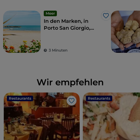
Meer
Like
In den Marken, in
Porto San Giorgio,
können Sie lebendige
Traditionen erleben
3 Minuten
Wir empfehlen
Restaurants
Restaurants
Like